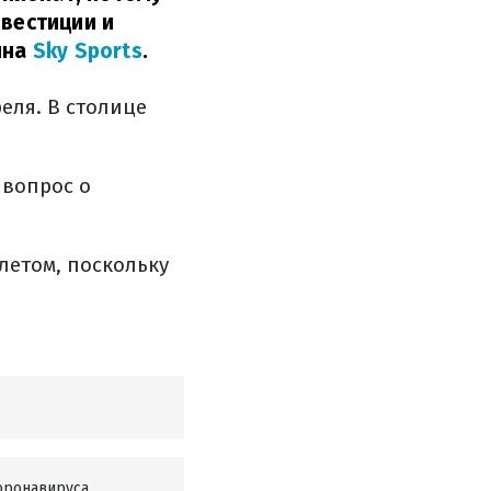
нвестиции и
ина
Sky Sports
.
еля. В столице
 вопрос о
етом, поскольку
коронавируса