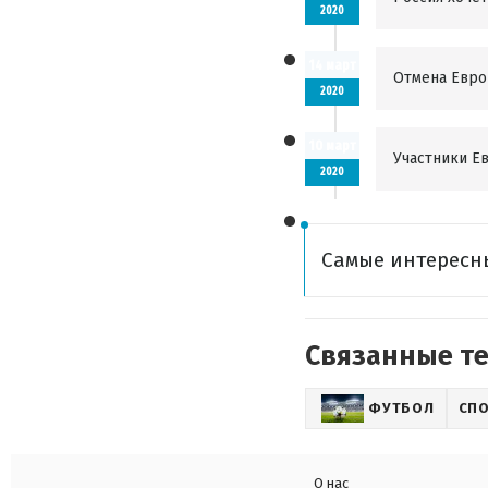
2020
14 март
Отмена Евро
2020
10 март
Участники Е
2020
Самые интересн
Связанные т
ФУТБОЛ
СП
О нас