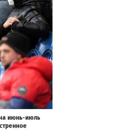
 на июнь-июль
кстренное