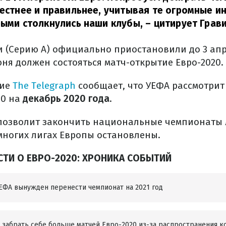
честнее и правильнее, учитывая те огромные и
рыми столкнулись наши клубы,
– цитирует Грав
 (Серию А) официально приостановили до 3 апр
ня должен состояться матч-открытие Евро-2020.
ние
The Telegraph
сообщает, что УЕФА рассмотрит
20 на
декабрь 2020 года
.
позволит закончить национальные чемпионаты л
 многих лигах Европы остановлены.
ТИ О ЕВРО-2020: ХРОНИКА СОБЫТИЙ
УЕФА вынужден перенести чемпионат на 2021 год
т забрать себе больше матчей Евро-2020 из-за распространения 