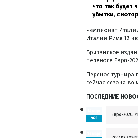
что так будет 
убытки, с кото
Чемпионат Италии
Италии Риме 12 ию
Британское изда
переносе Евро-20
Перенос турнира 
сейчас сезона во
ПОСЛЕДНИЕ НОВОС
14 март
Евро-2020: 
2020
14 март
Россия хоче