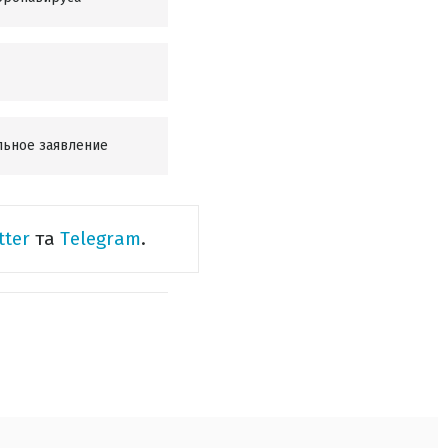
льное заявление
tter
та
Telegram
.