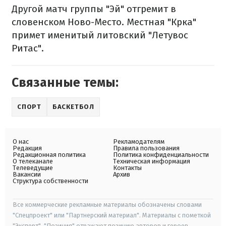
Другой матч группы "Эй" отгремит в
словенском Ново-Место. Местная "Крка"
примет именитый литовский "Летувос
Ритас".
Связанные темы:
СПОРТ
БАСКЕТБОЛ
О нас
Рекламодателям
Редакция
Правила пользования
Редакционная политика
Политика конфиденциальности
О телеканале
Техническая информация
Телеведущие
Контакты
Вакансии
Архив
Структура собственности
Все коммерческие рекламные материалы обозначены словами
"Спецпроект" или "Партнерский материал". Материалы с пометкой
"Эксперт", "Позиция" отражают позицию авторов и героев.