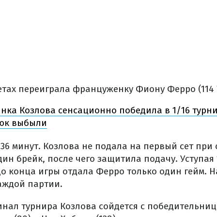
етах переиграла француженку Фиону Ферро (114 WT
нка Козлова сенсационно победила в 1/16 турни
тюк выбыли
 36 минут. Козлова не подала на первый сет при с
н брейк, после чего защитила подачу. Уступая 1
о конца игры отдала Ферро только один гейм. Н
каждой партии.
инал турнира Козлова сойдется с победительниц