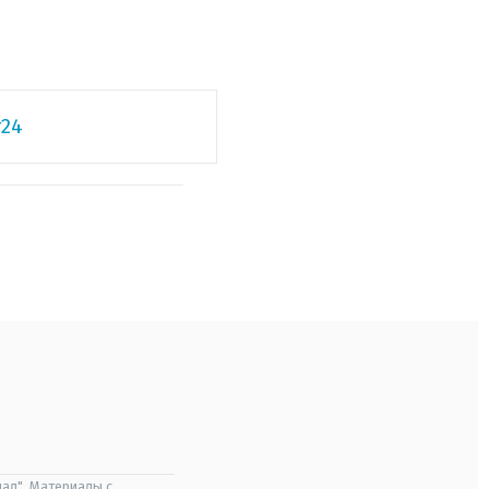
24
ал". Материалы с