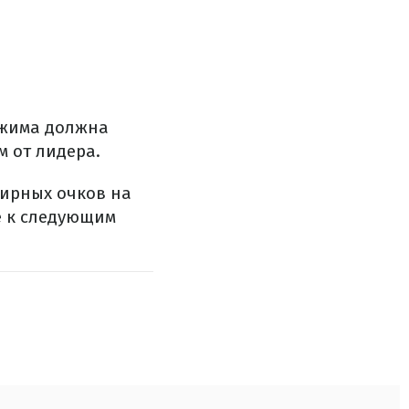
Джима должна
м от лидера.
нирных очков на
е к следующим