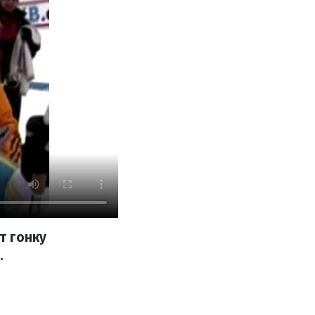
т гонку
.