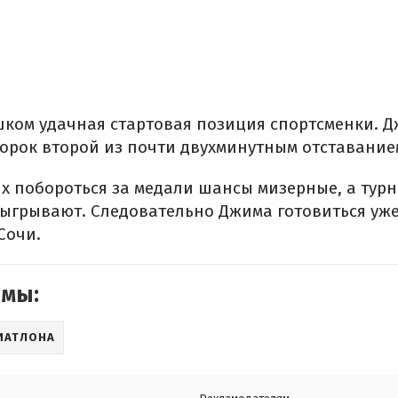
шком удачная стартовая позиция спортсменки. 
сорок второй из почти двухминутным отставание
ях побороться за медали шансы мизерные, а тур
ыгрывают. Следовательно Джима готовиться уж
Сочи.
емы:
ИАТЛОНА