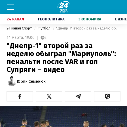
24 КАНАЛ
ГЕОПОЛИТИКА
ЭКОНОМИКА
БИЗНЕ
24 канал Спорт
Футбол
"Днепр-1" второй раз за неделю обыграл "Мариуполь": пенальти после VAR и гол Супряги – видео
14 марта,
19:06
2
"Днепр-1" второй раз за
неделю обыграл "Мариуполь":
пенальти после VAR и гол
Супряги – видео
Юрий Семенюк