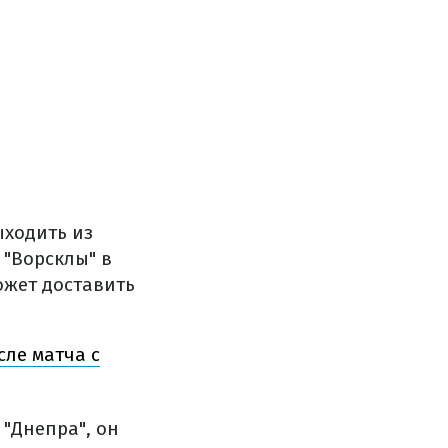
ыходить из
 "Ворсклы" в
ожет доставить
ле матча с
"Днепра", он