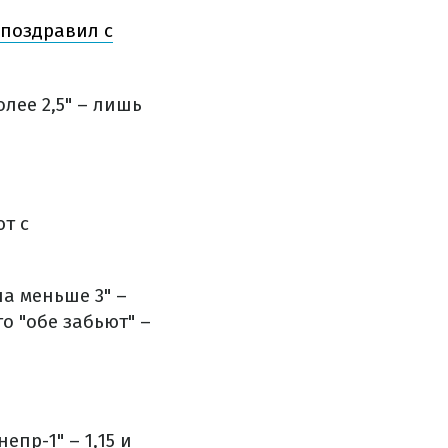
 поздравил с
лее 2,5" – лишь
т с
ча меньше 3" –
то "обе забьют" –
пр-1" – 1,15 и