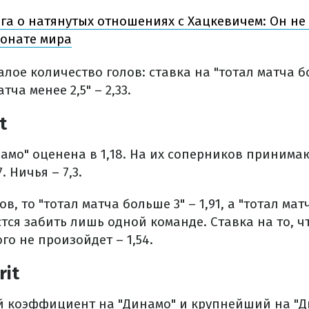
га о натянутых отношениях с Хацкевичем: Он не
онате мира
ое количество голов: ставка на "тотал матча бо
атча менее 2,5" – 2,33.
t
амо" оценена в 1,18. На их соперников принимаю
 Ничья – 7,3.
в, то "тотал матча больше 3" – 1,91, а "тотал мат
астся забить лишь одной команде. Ставка на то, ч
того не произойдет – 1,54.
rit
 коэффициент на "Динамо" и крупнейший на "Дне