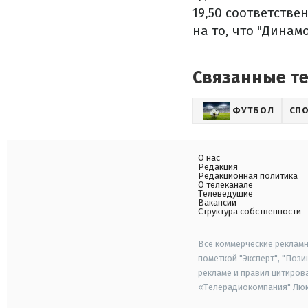
19,50 соответстве
на то, что "Динамо
Связанные т
ФУТБОЛ
СП
О нас
Редакция
Редакционная политика
О телеканале
Телеведущие
Вакансии
Структура собственности
Все коммерческие рекламн
пометкой "Эксперт", "Поз
рекламе и правил цитиров
«Телерадиокомпания" Люкс