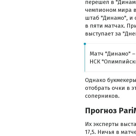
перешел в "Динамо
чемпионом мира в 
штаб "Динамо", и 
в пяти матчах. Пр
выступает за "Дне
Матч "Динамо" – 
НСК "Олимпийски
Однако букмекеры
отобрать очки в э
соперников.
Прогноз Pari
Их эксперты выста
17,5. Ничья в матче