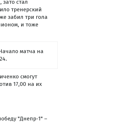
 зато стал
дило тренерский
уже забил три гола
пионом, и тоже
 Начало матча на
24.
иченко смогут
отив 17,00 на их
обеду "Днепр-1" –