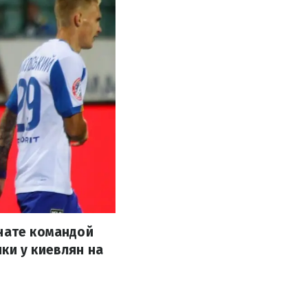
онате командой
ки у киевлян на