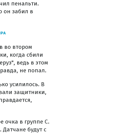
чил пенальти.
о он забил в
ИРА
в во втором
и, когда сбили
руз", ведь в этом
равда, не попал.
ько усилилось. В
овали защитники,
правдается,
е очка в группе С.
 Датчане будут с