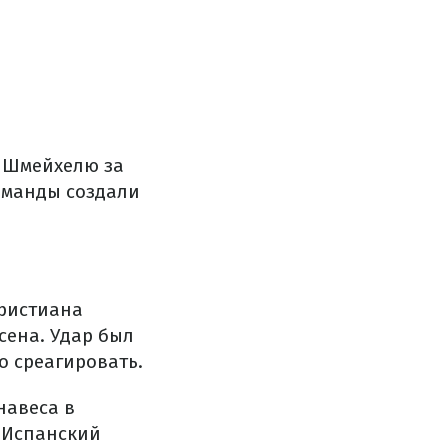
у Шмейхелю за
оманды создали
Кристиана
сена. Удар был
о среагировать.
навеса в
 Испанский