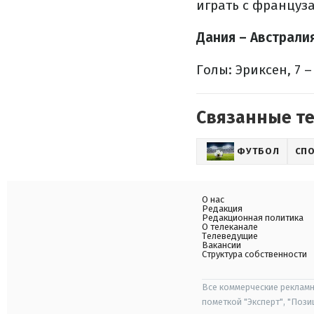
играть с француз
Дания – Австралия
Голы: Эриксен, 7 –
Связанные т
ФУТБОЛ
СП
О нас
Редакция
Редакционная политика
О телеканале
Телеведущие
Вакансии
Структура собственности
Все коммерческие рекламн
пометкой "Эксперт", "Поз