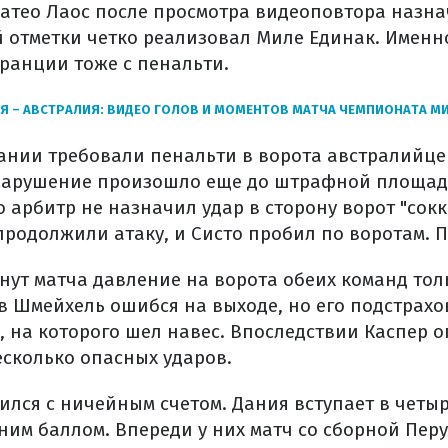
атео Лаос после просмотра видеоповтора назна
й отметки четко реализовал Миле Единак. Именн
ранции тоже с пенальти.
Я – АВСТРАЛИЯ: ВИДЕО ГОЛОВ И МОМЕНТОВ МАТЧА ЧЕМПИОНАТА М
ании требовали пенальти в ворота австралийце
 нарушение произошло еще до штрафной площадк
 арбитр не назначил удар в сторону ворот "сокке
родолжили атаку, и Систо пробил по воротам. П
нут матча давление на ворота обеих команд тол
в Шмейхель ошибся на выходе, но его подстрах
, на которого шел навес. Впоследствии Каспер о
есколько опасных ударов.
ился с ничейным счетом. Дания вступает в четыр
ним баллом. Впереди у них матч со сборной Перу.