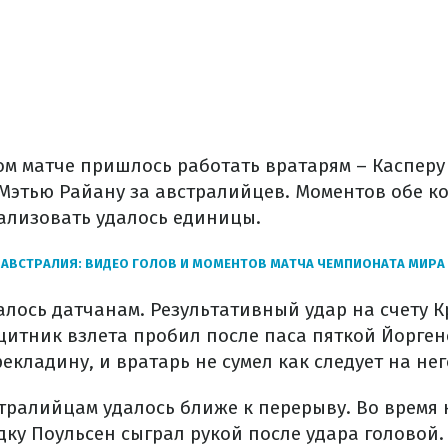
том матче пришлось работать вратарям – Каспер
Мэтью Райану за австралийцев. Моментов обе к
еализовать удалось единицы.
 АВСТРАЛИЯ: ВИДЕО ГОЛОВ И МОМЕНТОВ МАТЧА ЧЕМПИОНАТА МИРА
алось датчанам. Результативный удар на счету 
щитник взлета пробил после паса пяткой Йорген
кладину, и вратарь не сумел как следует на нег
тралийцам удалось ближе к перерыву. Во время 
у Поульсен сыграл рукой после удара головой.