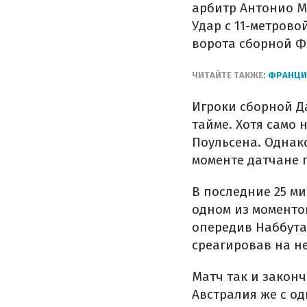
арбитр Антонио М
Удар с 11-метрово
ворота сборной Ф
ЧИТАЙТЕ ТАКЖЕ
: ФРАНЦИ
Игроки сборной Д
тайме. Хотя само
Поульсена. Однако
моменте датчане п
В последние 25 ми
одном из моменто
опередив Наббута
среагировав на н
Матч так и законч
Австралия же с од