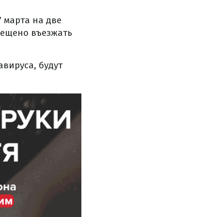
7 марта на две
прещено въезжать
авируса, будут