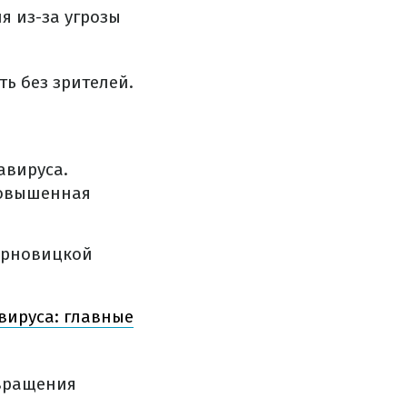
 из-за угрозы
ь без зрителей.
авируса.
повышенная
Черновицкой
вируса: главные
твращения