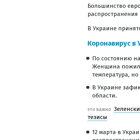
Большинство евро
распространения 
В Украине принят
Коронавирус в 
По состоянию на
Женщина пожило
температура, но
В Украине зафик
области.
Зеленски
ЭТО ВАЖНО
тезисы
12 марта в Укр