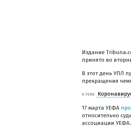
Издание Tribuna.
принято во вторни
В этот день УПЛ 
прекращения чемп
Коронавирус
К ТЕМЕ
17 марта УЕФА
про
относительно судь
ассоциации УЕФА.