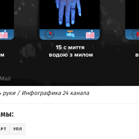
ь руки / Инфографика 24 канала
емы:
ОРТ
УПЛ