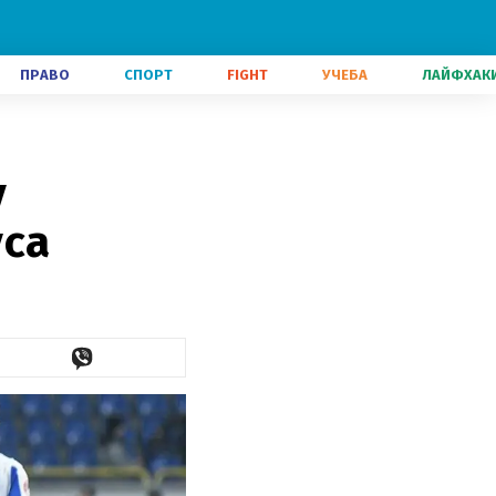
ПРАВО
СПОРТ
FIGHT
УЧЕБА
ЛАЙФХАК
у
уса