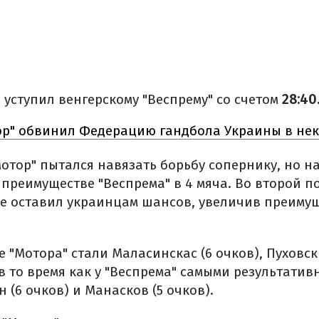
 уступил венгерскому "Веспрему" со счетом
28:40
р" обвинил Федерацию гандбола Украины в не
Мотор" пытался навязать борьбу сопернику, но н
преимуществе "Веспрема" в 4 мяча. Во второй п
не оставил украинцам шансов, увеличив преимущ
 "Мотора" стали Маласинскас (6 очков), Пуховски
 в то время как у "Веспрема" самыми результати
н (6 очков) и Манасков (5 очков).