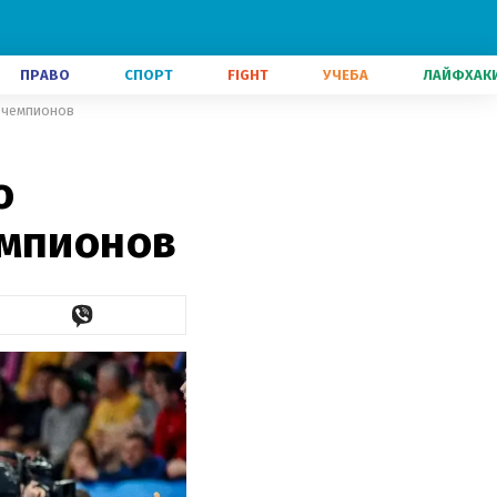
ПРАВО
СПОРТ
FIGHT
УЧЕБА
ЛАЙФХАК
е чемпионов
о
емпионов