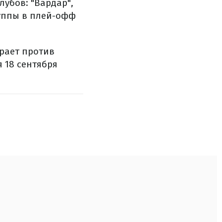
лубов: "Вардар",
группы в плей-офф
грает против
 18 сентября