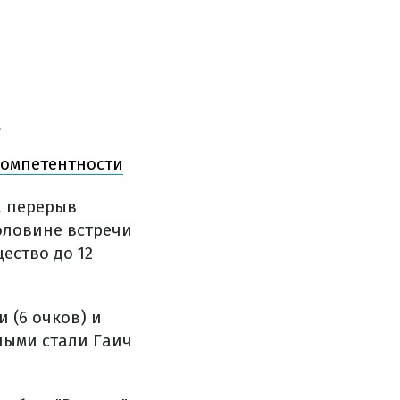
.
компетентности
а перерыв
оловине встречи
ество до 12
 (6 очков) и
вными стали Гаич