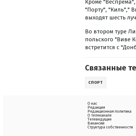
Кроме "Веспрема",
"Порту", "Киль","
выходят шесть лу
Во втором туре Ли
польского "Виве К
встретится с "Дон
Связанные т
СПОРТ
О нас
Редакция
Редакционная политика
О телеканале
Телеведущие
Вакансии
Структура собственности