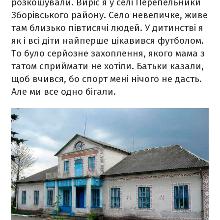
розкошували. Виріс я у селі Перепельники
Зборівського району. Село невеличке, живе
там близько півтисячі людей. У дитинстві я
як і всі діти найперше цікавився футболом.
То було серйозне захоплення, якого мама з
татом сприймати не хотіли. Батьки казали,
щоб вчився, бо спорт мені нічого не дасть.
Але ми все одно бігали.