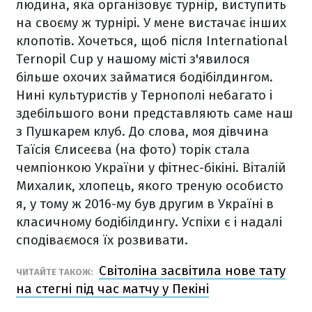
людина, яка організовує турнір, виступить
на своєму ж турнірі. У мене вистачає інших
клопотів. Хочеться, щоб після International
Ternopil Cup у нашому місті з'явилося
більше охочих займатися бодібілдингом.
Нині культуристів у Тернополі небагато і
здебільшого вони представляють саме наш
з Пушкарем клуб. До слова, моя дівчина
Таїсія Єлисеєва (на фото) торік стала
чемпіонкою України у фітнес-бікіні. Віталій
Михалик, хлопець, якого треную особисто
я, у тому ж 2016-му був другим в Україні в
класичному бодібілдингу. Успіхи є і надалі
сподіваємося їх розвивати.
Світоліна засвітила нове тату
ЧИТАЙТЕ ТАКОЖ:
на стегні під час матчу у Пекіні