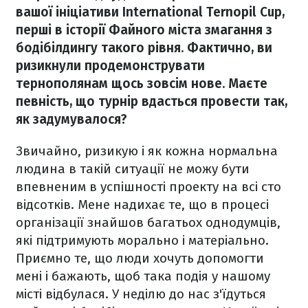
вашої ініціативи International Ternopil Cup,
перші в історії Файного міста змагання з
бодібілдингу такого рівня. Фактично, ви
ризикнули продемонструвати
тернополянам щось зовсім нове. Маєте
певність, що турнір вдасться провести так,
як задумувалося?
Звичайно, ризикую і як кожна нормальна
людина в такій ситуації не можу бути
впевненим в успішності проекту на всі сто
відсотків. Мене надихає те, що в процесі
організації знайшов багатьох однодумців,
які підтримують морально і матеріально.
Приємно те, що люди хочуть допомогти
мені і бажають, щоб така подія у нашому
місті відбулася. У неділю до нас з'їдуться