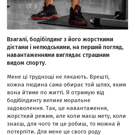
Взагалі, бодібілдинг з його жорсткими
дієтами і нелюдськими, на перший погляд,
навантаженнями виглядає страшним
видом спорту.
Мене ці труднощі не лякають. Врешті,
кожна людина сама обирає той шлях, яким
вона йтиме по житті. Я отримую від
бодібілдингу велике моральне
задоволення. Так, це навантаження,
жорсткий режим, але коли маєш мету, коли
знаєш, для чого ти це робиш, то можна й
потерпіти. Для мене це свого роду