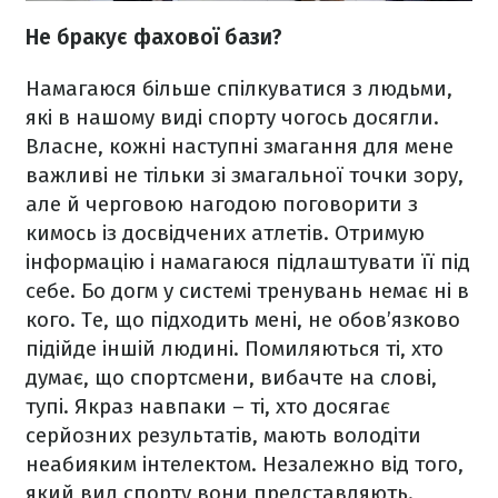
Не бракує фахової бази?
Намагаюся більше спілкуватися з людьми,
які в нашому виді спорту чогось досягли.
Власне, кожні наступні змагання для мене
важливі не тільки зі змагальної точки зору,
але й черговою нагодою поговорити з
кимось із досвідчених атлетів. Отримую
інформацію і намагаюся підлаштувати її під
себе. Бо догм у системі тренувань немає ні в
кого. Те, що підходить мені, не обов’язково
підійде іншій людині. Помиляються ті, хто
думає, що спортсмени, вибачте на слові,
тупі. Якраз навпаки – ті, хто досягає
серйозних результатів, мають володіти
неабияким інтелектом. Незалежно від того,
який вид спорту вони представляють.