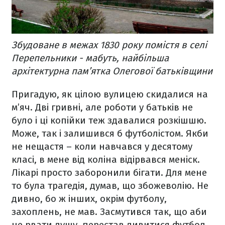
Збудоване в межах 1830 року помістя в селі
Перепельники - мабуть, найбільша
архітектурна пам’ятка Олегової батьківщини
Пригадую, як цілою вулицею скидалися на
м’яч. Дві гривні, але роботи у батьків не
було і ці копійки теж здавалися розкішшю.
Може, так і залишився б футболістом. Якби
не нещастя – коли навчався у десятому
класі, в мене від коліна відірвався меніск.
Лікарі просто заборонили бігати. Для мене
то була трагедія, думав, що збожеволію. Не
дивно, бо ж інших, окрім футболу,
захоплень, не мав. Засмутився так, що аби
не рвати душу, перестав дивитися футбол