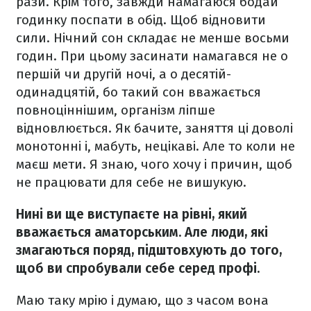
рази. Крім того, завжди намагаюся бодай
годинку поспати в обід. Щоб відновити
сили. Нічний сон складає не менше восьми
годин. При цьому засинати намагався не о
першій чи другій ночі, а о десятій-
одинадцятій, бо такий сон вважається
повноціннішим, організм ліпше
відновлюється. Як бачите, заняття ці доволі
монотонні і, мабуть, нецікаві. Але то коли не
маєш мети. Я знаю, чого хочу і причин, щоб
не працювати для себе не вишукую.
Нині ви ще виступаєте на рівні, який
вважається аматорським. Але люди, які
змагаються поряд, підштовхують до того,
щоб ви спробували себе серед профі.
Маю таку мрію і думаю, що з часом вона