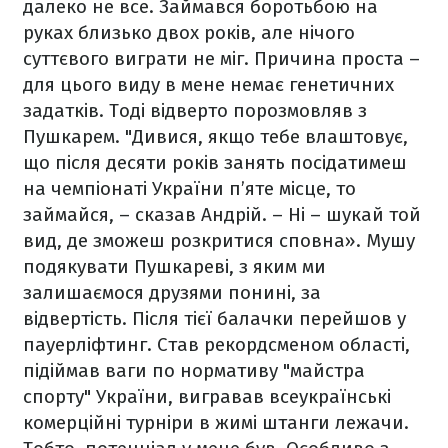
далеко не все. Займався боротьбою на
руках близько двох років, але нічого
суттєвого виграти не міг. Причина проста –
для цього виду в мене немає генетичних
задатків. Тоді відверто порозмовляв з
Пушкарем. "Дивися, якщо тебе влаштовує,
що після десяти років занять посідатимеш
на чемпіонаті України п’яте місце, то
займайся, – сказав Андрій. – Ні – шукай той
вид, де зможеш розкритися сповна». Мушу
подякувати Пушкареві, з яким ми
залишаємося друзями понині, за
відвертість. Після тієї балачки перейшов у
пауерліфтинг. Став рекордсменом області,
підіймав ваги по нормативу "майстра
спорту" України, вигравав всеукраїнські
комерційні турніри в жимі штанги лежачи.