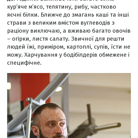
кур’яче м’ясо, телятину, рибу, частково
яєчні білки. Ближче до змагань каші та інші
страви з великим вмістом вуглеводів з
раціону виключаю, а вживаю багато овочів
– огірки, листя салату. Звичної для решти
людей їжі, приміром, картоплі, супів, їсти не
можу. Харчування у бодібілдерів обмежене і
специфічне.