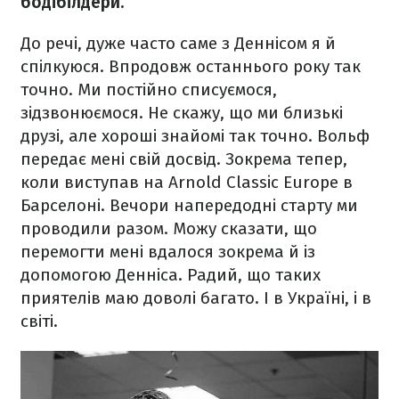
бодібілдери.
До речі, дуже часто саме з Деннісом я й
спілкуюся. Впродовж останнього року так
точно. Ми постійно списуємося,
зідзвонюємося. Не скажу, що ми близькі
друзі, але хороші знайомі так точно. Вольф
передає мені свій досвід. Зокрема тепер,
коли виступав на Arnold Classic Europe в
Барселоні. Вечори напередодні старту ми
проводили разом. Можу сказати, що
перемогти мені вдалося зокрема й із
допомогою Денніса. Радий, що таких
приятелів маю доволі багато. І в Україні, і в
світі.