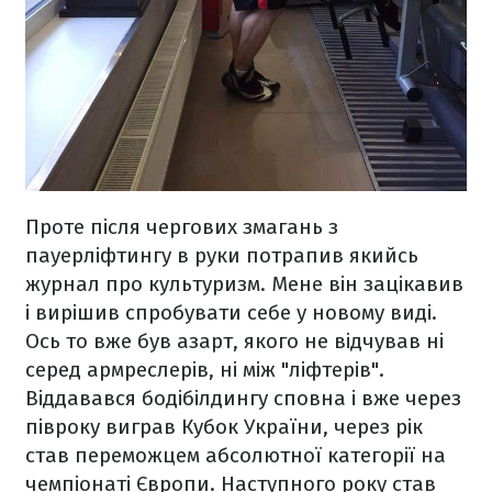
Проте після чергових змагань з
пауерліфтингу в руки потрапив якийсь
журнал про культуризм. Мене він зацікавив
і вирішив спробувати себе у новому виді.
Ось то вже був азарт, якого не відчував ні
серед армреслерів, ні між "ліфтерів".
Віддавався бодібілдингу сповна і вже через
півроку виграв Кубок України, через рік
став переможцем абсолютної категорії на
чемпіонаті Європи. Наступного року став