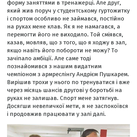
форму заняттями в тренажерці. Але друг,
який жив поруч у студентському гуртожитку
і спортом особливо не займався, постійно
на руках мене клав. Як я не намагався, а
перемогти його не виходило. Той сміявся,
казав, мовляв, що з того, що я ходжу в зал,
якщо навіть його побороти не можу? То
зачіпало амбіції. Але саме тоді
познайомився з нашим видатним
чемпіоном з армреслінгу Андрієм Пушкарем.
Вирішив трохи у нього по тренуватися і вже
через місяць шансів другові у боротьбі на
руках не залишав. Спорт мене затягнув.
Досягши невеличкої мети, я не заспокоївся
і продовжив працювати у залі далі.