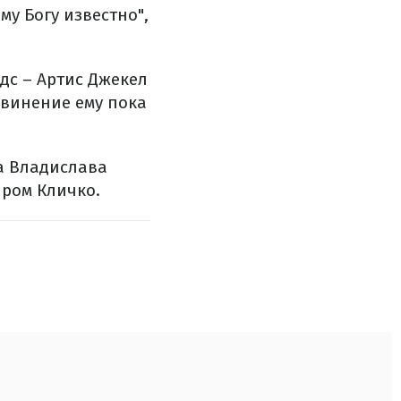
у Богу известно",
с – Артис Джекел
бвинение ему пока
.
жа Владислава
иром Кличко.