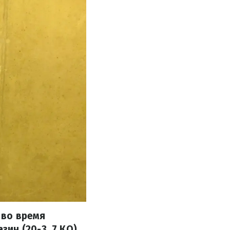
 во время
ин (20-3, 7 КО)