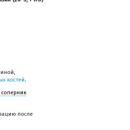
чиной,
ых костей
.
: соперник
ерацию после