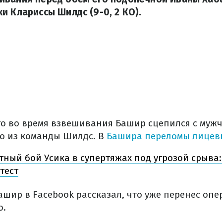
и Клариссы Шилдс (9-0, 2 КО).
что во время взвешивания Башир сцепился с муж
о из команды Шилдс. В
Башира переломы лицев
ный бой Усика в супертяжах под угрозой срыва
тест
ашир в Facebook рассказал, что уже перенес оп
о.