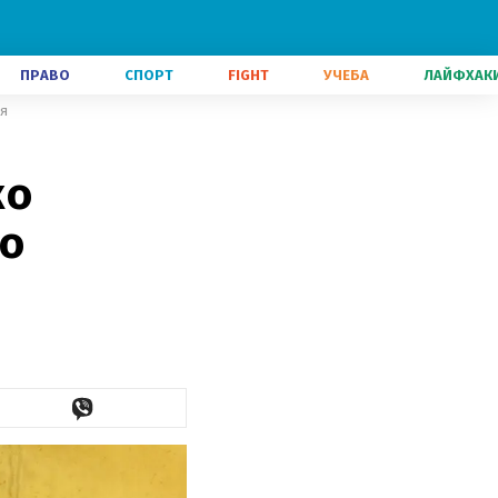
ПРАВО
СПОРТ
FIGHT
УЧЕБА
ЛАЙФХАК
ия
ко
го