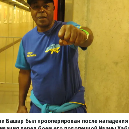
ли Башир был прооперирован после нападения
вания перед боем его подопечной Иваны Хабаз