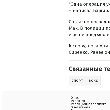
"Одна операция у
– написал Башир.
Согласно последн
Мак. В полиции п
еще не предъявле
К слову, пока Ал
Сиренко. Ранее о
Связанные т
СПОРТ
БОКС
О нас
Редакция
Редакционная политика
О телеканале