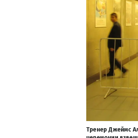
Тренер Джеймс А
церемонии взвеши