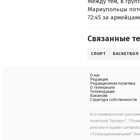
Между тем, в груп
Мариупольцы поте
72:45 за армейцам
Связанные т
СПОРТ
БАСКЕТБОЛ
О нас
Редакция
Редакционная политика
О телеканале
Телеведущие
Вакансии
Структура собственности
Все коммерческие рекламн
пометкой "Эксперт", "Поз
рекламе и правил цитиров
«Телерадиокомпания" Люкс