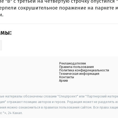
пе "B" с третьей на четвертую строчку опустился 
рпели сокрушительное поражение на паркете м
и.
емы:
Рекламодателям
Правила пользования
Политика конфиденциальности
Техническая информация
Контакты
Архив
ые материалы обозначены словами "Спецпроект" или "Партнерский матери
иция" отражают позицию авторов и героев. Редакция может не разделять и
ания можно ознакомиться в правилах пользования сайтом. Все права защ
 "», 24 Канал.