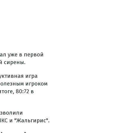
ал уже в первой
й сирены.
уктивная игра
полезным игроком
тоге, 80:72 в
озволили
ИКС и "Жальгирис".