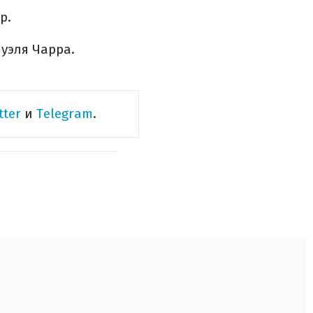
р.
уэля Чарра.
tter
и
Telegram
.