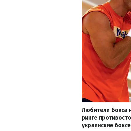
Любители бокса 
ринге противост
украинские боксе