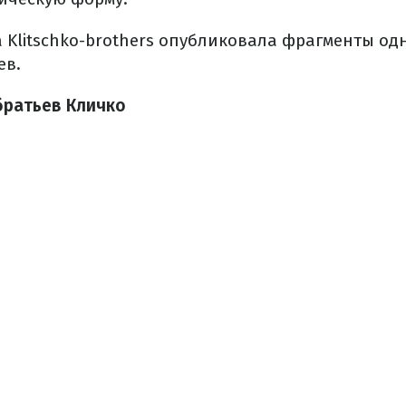
 Klitschko-brothers опубликовала фрагменты од
ев.
братьев Кличко