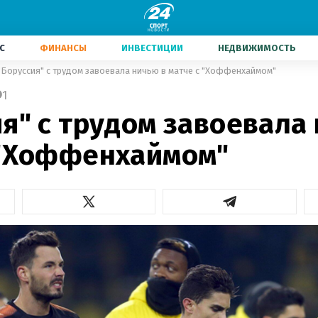
С
ФИНАНСЫ
ИНВЕСТИЦИИ
НЕДВИЖИМОСТЬ
"Боруссия" с трудом завоевала ничью в матче с "Хоффенхаймом"
1
я" с трудом завоевала
 "Хоффенхаймом"