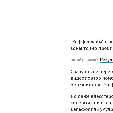
"Хоффенхайм" отк
зоны точно проби
Резул
ЧИТАЙТЕ ТАКЖЕ:
Сразу после перер
видеоповтор помог
меньшинстве. За 
Но даже вдесятер
соперника и отдал
Бельфодиль умудри