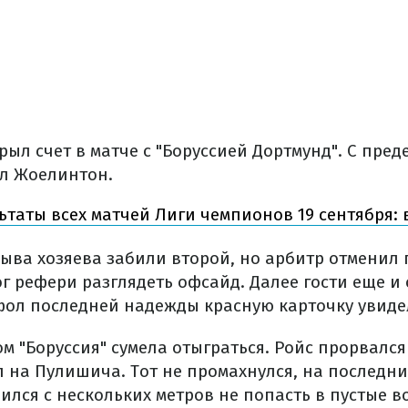
рыл счет в матче с "Боруссией Дортмунд". С пре
л Жоелинтон.
ьтаты всех матчей Лиги чемпионов 19 сентября: 
ыва хозяева забили второй, но арбитр отменил 
 рефери разглядеть офсайд. Далее гости еще и 
фол последней надежды красную карточку увиде
ом "Боруссия" сумела отыграться. Ройс прорвалс
 на Пулишича. Тот не промахнулся, на последни
лся с нескольких метров не попасть в пустые вор