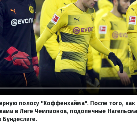
ерную полосу "Хоффенхайма". После того, как
яками в Лиге Чемпионов, подопечные Нагельсм
в Бундеслиге.