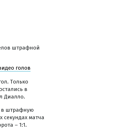
делов штрафной
видео голов
гол. Только
остались в
л Диалло.
я в штрафную
х секундах матча
ота – 1:1.