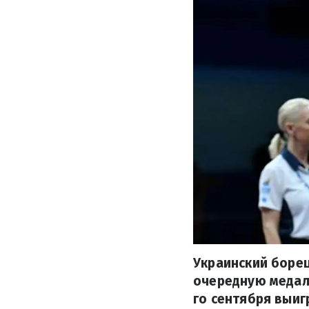
Украинский борец
очередную медаль
го сентября выиг