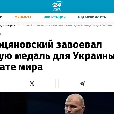
С
ФИНАНСЫ
ИНВЕСТИЦИИ
НЕДВИЖИМОСТЬ
иды спорта
Борец Хоцяновский завоевал очередную медаль для Украины
1
оцяновский завоевал
ую медаль для Украины
ате мира