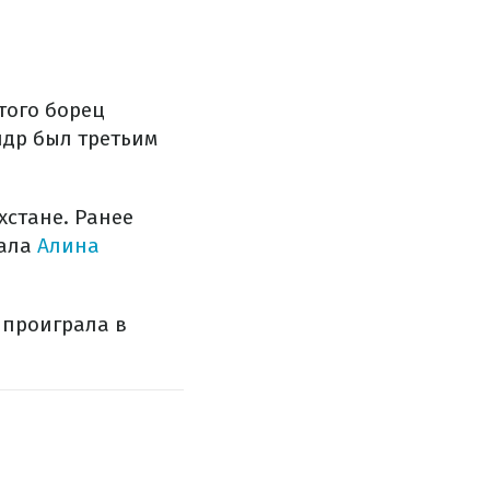
того борец
ндр был третьим
хстане. Ранее
тала
Алина
 проиграла в