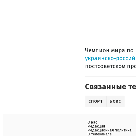
Чемпион мира по 
украинско-россий
постсоветском пр
Связанные т
СПОРТ
БОКС
О нас
Редакция
Редакционная политика
О телеканале