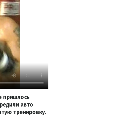
е пришлось
вредили авто
ытую тренировку.