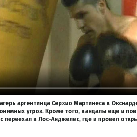
агерь аргентинца Серхио Мартинеса в Окснард
нонимных угроз. Кроме того, вандалы еще и по
с переехал в Лос-Анджелес, где и провел откр