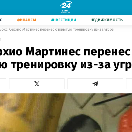
С
ФИНАНСЫ
ИНВЕСТИЦИИ
НЕДВИЖИМОСТЬ
Бокс: Серхио Мартинес перенес открытую тренировку из-за угроз
1
ерхио Мартинес перенес
ю тренировку из-за уг