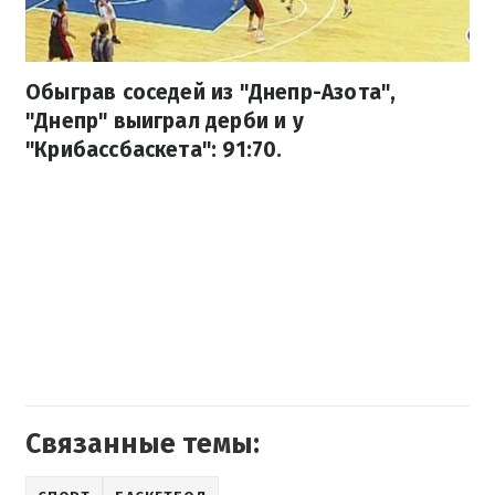
Обыграв соседей из "Днепр-Азота",
"Днепр" выиграл дерби и у
"Крибассбаскета": 91:70.
Связанные темы: