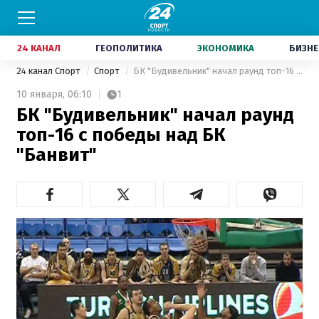
24 КАНАЛ
ГЕОПОЛИТИКА
ЭКОНОМИКА
БИЗНЕ
24 канал Спорт
Спорт
БК "Будивельник" начал раунд топ-16 с победы над БК "Банвит"
10 января,
06:10
1
БК "Будивельник" начал раунд
топ-16 с победы над БК
"Банвит"