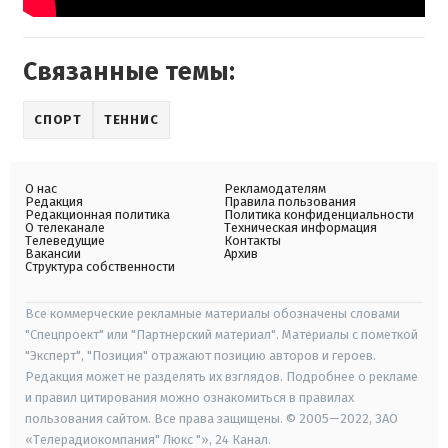
Связанные темы:
СПОРТ
ТЕННИС
О нас
Рекламодателям
Редакция
Правила пользования
Редакционная политика
Политика конфиденциальности
О телеканале
Техническая информация
Телеведущие
Контакты
Вакансии
Архив
Структура собственности
Все коммерческие рекламные материалы обозначены словами
"Спецпроект" или "Партнерский материал". Материалы с пометкой
"Эксперт", "Позиция" отражают позицию авторов и героев.
Редакция может не разделять их взглядов. Подробнее о рекламе
и правил цитирования можно ознакомиться в правилах
пользования сайтом. Все права защищены. © 2005—2022, ЗАО
«Телерадиокомпания" Люкс "», 24 Канал.