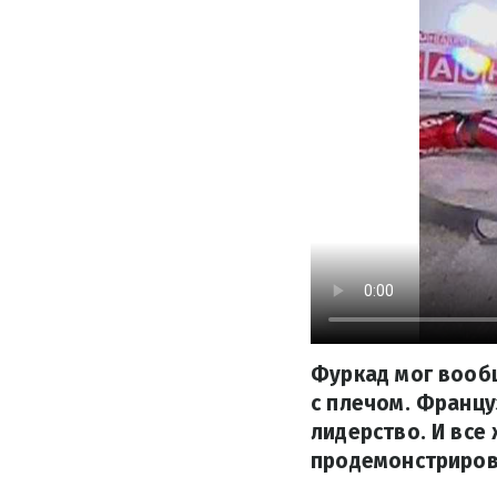
Фуркад мог вообщ
с плечом. Францу
лидерство. И все 
продемонстриров