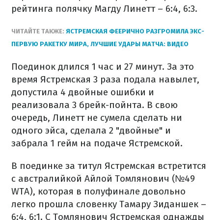
рейтинга полячку Магду Линетт – 6:4, 6:3.
ЧИТАЙТЕ ТАКЖЕ:
ЯСТРЕМСКАЯ ФЕЕРИЧНО РАЗГРОМИЛА ЭКС-
ПЕРВУЮ РАКЕТКУ МИРА, ЛУЧШИЕ УДАРЫ МАТЧА: ВИДЕО
Поединок длился 1 час и 27 минут. За это
время Ястремская 3 раза подала навылет,
допустила 4 двойные ошибки и
реализовала 3 брейк-пойнта. В свою
очередь, Линетт не сумела сделать ни
одного эйса, сделала 2 "двойные" и
забрала 1 гейм на подаче Ястремской.
В поединке за титул Ястремская встретится
с австралийкой Айлой Томлянович (№49
WTA), которая в полуфинале довольно
легко прошла словенку Тамару Зиданшек –
6:4, 6:1. С Томлянович Ястремская однажды