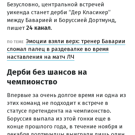
Безусловно, центральной встречей
уикенда станет дерби “Дер Класикер”
между Баварией и Боруссией Дортмунд,
пишет
24 канал
.
Эмоции взяли верх: тренер Баварии
ПО ТЕМЕ
сломал палец в раздевалке во время
наставления на матч ЛЧ
Дерби без шансов на
чемпионство
Впервые за очень долгое время ни одна из
этих команд не подходит к встрече в
статусе претендента на чемпионство.
Боруссия выпала из этой гонки еще в
конце прошлого года, в течение ноября и
декабря дортмундцы выиграли лишь один