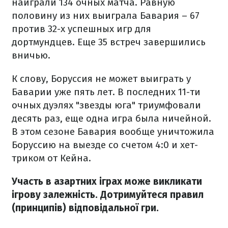
наиграли 134 очных матча. Равную
половину из них выиграла Бавария – 67
против 32-х успешных игр для
дортмундцев. Еще 35 встреч завершились
вничью.
К слову, Боруссия не может выиграть у
Баварии уже пять лет. В последних 11-ти
очных дуэлях "звезды юга" триумфовали
десять раз, еще одна игра была ничейной.
В этом сезоне Бавария вообще уничтожила
Боруссию на выезде со счетом 4:0 и хет-
триком от Кейна.
Участь в азартних іграх може викликати
ігрову залежність. Дотримуйтеся правил
(принципів) відповідальної гри.