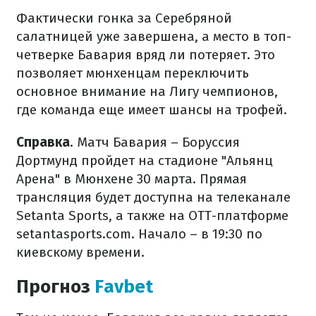
Фактически гонка за Серебряной
салатницей уже завершена, а место в топ-
четверке Бавария вряд ли потеряет. Это
позволяет мюнхенцам переключить
основное внимание на Лигу чемпионов,
где команда еще имеет шансы на трофей.
Справка
. Матч Бавария – Боруссия
Дортмунд пройдет на стадионе "Альянц
Арена" в Мюнхене 30 марта. Прямая
трансляция будет доступна на телеканале
Setanta Sports, а также на ОТТ-платформе
setantasports.com. Начало – в 19:30 по
киевскому времени.
Прогноз
Favbet