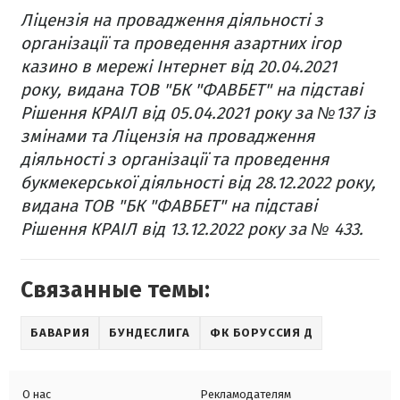
Ліцензія на провадження діяльності з
організації та проведення азартних ігор
казино в мережі Інтернет від 20.04.2021
року, видана ТОВ "БК "ФАВБЕТ" на підставі
Рішення КРАІЛ від 05.04.2021 року за №137 із
змінами та Ліцензія на провадження
діяльності з організації та проведення
букмекерської діяльності від 28.12.2022 року,
видана ТОВ "БК "ФАВБЕТ" на підставі
Рішення КРАІЛ від 13.12.2022 року за № 433.
Связанные темы:
БАВАРИЯ
БУНДЕСЛИГА
ФК БОРУССИЯ Д
О нас
Рекламодателям