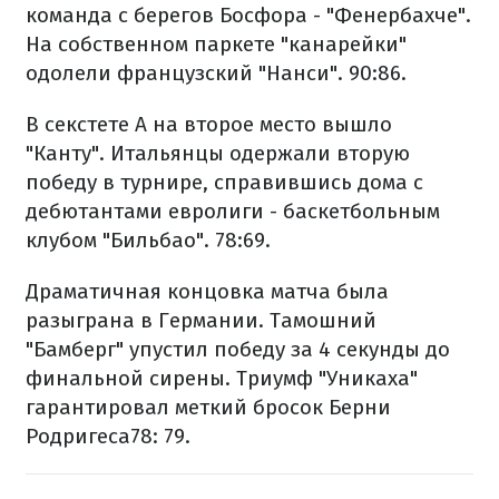
команда с берегов Босфора - "Фенербахче".
На собственном паркете "канарейки"
одолели французский "Нанси". 90:86.
В секстете A на второе место вышло
"Канту". Итальянцы одержали вторую
победу в турнире, справившись дома с
дебютантами евролиги - баскетбольным
клубом "Бильбао". 78:69.
Драматичная концовка матча была
разыграна в Германии. Тамошний
"Бамберг" упустил победу за 4 секунды до
финальной сирены. Триумф "Уникаха"
гарантировал меткий бросок Берни
Родригеса78: 79.