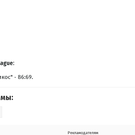
ague:
ос" - 86:69.
емы:
Рекламодателям