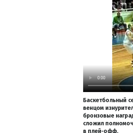
Баскетбольный се
венцом изнурител
бронзовые наград
сложил полномоч
в плей-офф.