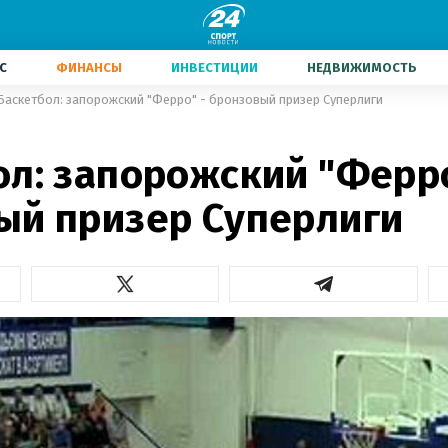
С
ФИНАНСЫ
ИНВЕСТИЦИИ
НЕДВИЖИМОСТЬ
Баскетбол: запорожский "Ферро" - бронзовый призер Суперлиги
ол: запорожский "Ферро
ый призер Суперлиги