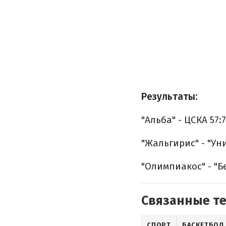
Результаты:
"Альба" - ЦСКА 57:7
"Жальгирис" - "Уни
"Олимпиакос" - "Б
Связанные т
СПОРТ
БАСКЕТБОЛ