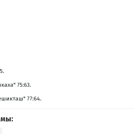
5.
каха" 75:63.
ешикташ" 77:64.
емы: