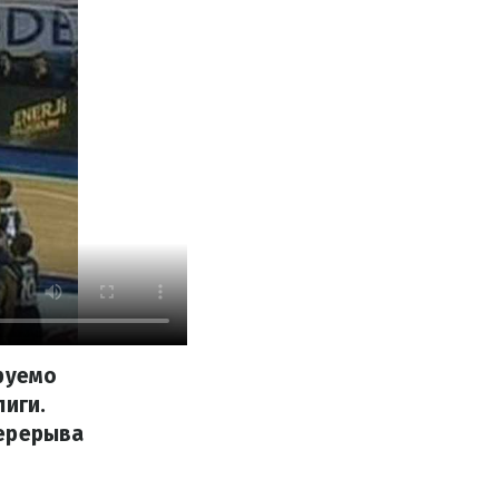
ируемо
лиги.
перерыва