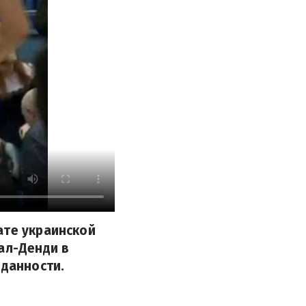
ате украинской
ал-Денди в
иданности.