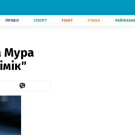
ПРАВО
СПОРТ
FIGHT
УЧЕБА
ЛАЙФХАК
а Мура
імік"