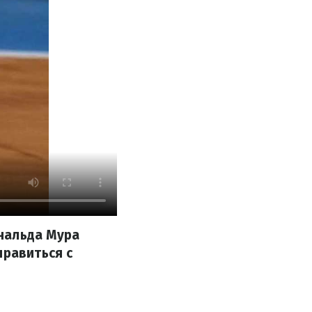
нальда Мура
правиться с