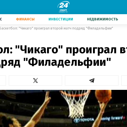
С
ФИНАНСЫ
ИНВЕСТИЦИИ
НЕДВИЖИМОСТЬ
Баскетбол: "Чикаго" проиграл второй матч подряд "Филадельфии"
л: "Чикаго" проиграл 
дряд "Филадельфии"