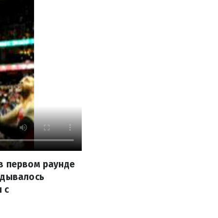
в первом раунде
адывалось
 с