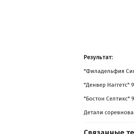
Результат:
"Филадельфия Сикс
"Денвер Наггетс" 99
"Бостон Селтикс" 9
Детали соревнова
Связанные т