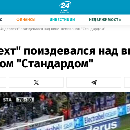
С
ФИНАНСЫ
ИНВЕСТИЦИИ
НЕДВИЖИМОСТЬ
"Андерлехт" поиздевался над вице-чемпионом "Стандардом"
ехт" поиздевался над в
ом "Стандардом"