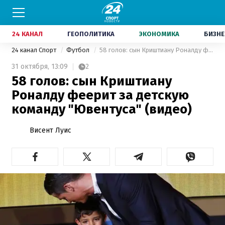
24 КАНАЛ
ГЕОПОЛИТИКА
ЭКОНОМИКА
БИЗНЕ
24 канал Спорт
Футбол
58 голов: сын Криштиану Роналду феерит за детскую команду "Ювентуса" (видео)
31 октября,
13:09
2
58 голов: сын Криштиану
Роналду феерит за детскую
команду "Ювентуса" (видео)
Висент Луис