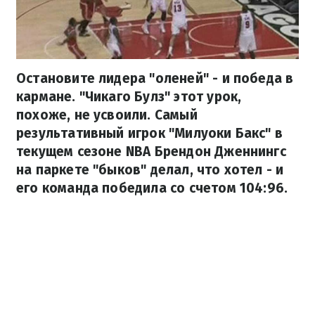
Остановите лидера "оленей" - и победа в
кармане. "Чикаго Булз" этот урок,
похоже, не усвоили. Самый
результативный игрок "Милуоки Бакс" в
текущем сезоне NBA Брендон Дженнингс
на паркете "быков" делал, что хотел - и
его команда победила со счетом 104:96.