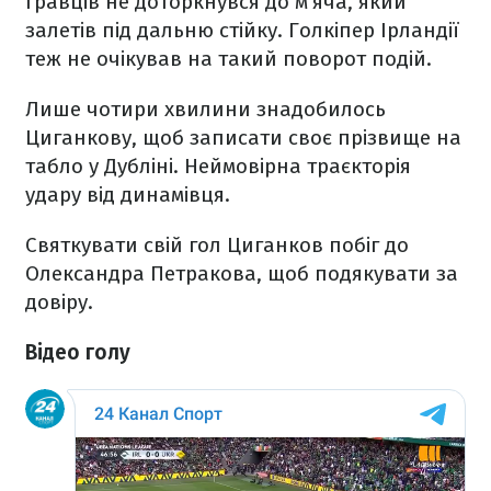
гравців не доторкнувся до м'яча, який
залетів під дальню стійку. Голкіпер Ірландії
теж не очікував на такий поворот подій.
Лише чотири хвилини знадобилось
Циганкову, щоб записати своє прізвище на
табло у Дубліні. Неймовірна траєкторія
удару від динамівця.
Святкувати свій гол Циганков побіг до
Олександра Петракова, щоб подякувати за
довіру.
Відео голу