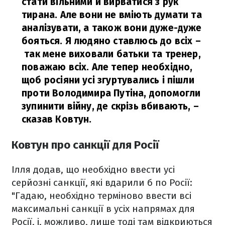
стати вільними й вирватися з рук
тирана. Але вони не вміють думати та
аналізувати, а також вони дуже-дуже
бояться. Я людяно ставлюсь до всіх –
так мене виховали батьки та тренер,
поважаю всіх. Але тепер необхідно,
щоб росіяни усі згуртувались і пішли
проти Володимира Путіна, допомогли
зупинити війну, де скрізь вбивають,
–
сказав Ковтун.
Ковтун про санкції для Росії
Ілля додав, що необхідно ввести усі
серйозні санкції, які вдарили б по Росії:
"Гадаю, необхідно терміново ввести всі
максимальні санкції в усіх напрямах для
Росії, і, можливо, лише тоді там відкриються