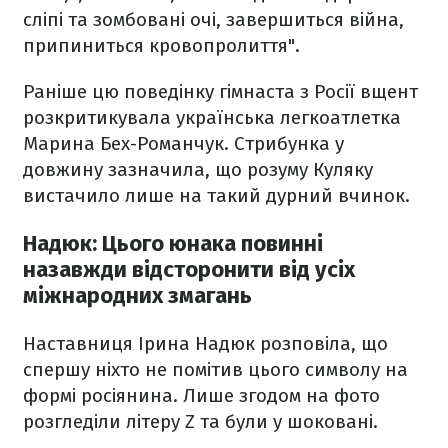
сліпі та зомбовані очі, завершиться війна,
припиниться кровопролиття".
Раніше цю поведінку гімнаста з Росії вщент
розкритикувала українська легкоатлетка
Марина Бех-Романчук. Стрибунка у
довжину зазначила, що розуму Куляку
вистачило лише на такий дурний вчинок.
Надюк: Цього юнака повинні
назавжди відсторонити від усіх
міжнародних змагань
Наставниця Ірина Надюк розповіла, що
спершу ніхто не помітив цього символу на
формі росіянина. Лише згодом на фото
розгледіли літеру Z та були у шоковані.