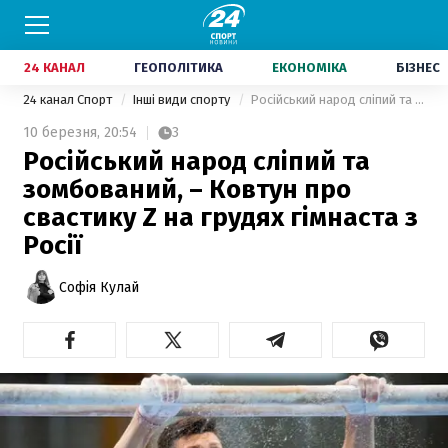
24 КАНАЛ
ГЕОПОЛІТИКА
ЕКОНОМІКА
БІЗНЕС
24 канал Спорт
Інші види спорту
Російський народ сліпий та зомбований, – Ковтун про свастику Z на грудях гімнаста з Росії
10 березня,
20:54
3
Російський народ сліпий та
зомбований, – Ковтун про
свастику Z на грудях гімнаста з
Росії
Софія Кулай