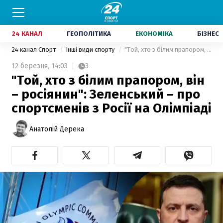
24 КАНАЛ
ГЕОПОЛІТИКА
ЕКОНОМІКА
БІЗНЕС
24 канал Спорт
Інші види спорту
"Той, хто з білим прапором, він – росіянин": Зеленський – про спортсменів з Росії на Олімпіаді
12 березня,
14:03
3
"Той, хто з білим прапором, він
– росіянин": Зеленський – про
спортсменів з Росії на Олімпіаді
Анатолій Дерека