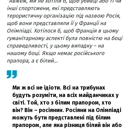
"Авжеж, ми не хотіли б, щоб убивці або ті чи
інші спортсмени, які представляють
терористичну організацію під назвою Росія,
щоб вони представляли її у Франції на
Олімпіаді. Хотілося б, щоб Франція в цьому
гуманітарному аспекті була повністю на боці
справедливості, у цьому випадку – на
нашому боці. Якщо немає російського
прапора, а є білий…
Ми ж всі не ідіоти. Всі на трибунах
будуть розуміти, на всіх майданчиках у
світі. Той, хто з білим прапором, хто
він? Він – росіянин. Росіяни на Олімпіаді
можуть бути представлені під білим
прапором, але яка різниця білий він або