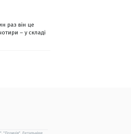
ин раз він це
чотири – у складі
", "Позиція". Детальніше