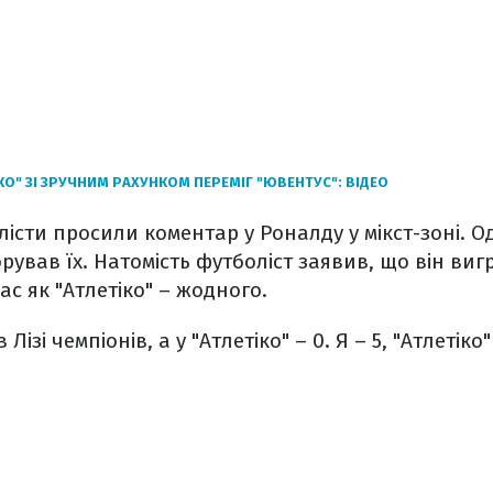
КО" ЗІ ЗРУЧНИМ РАХУНКОМ ПЕРЕМІГ "ЮВЕНТУС": ВІДЕО
лісти просили коментар у Роналду у мікст-зоні. О
ував їх. Натомість футболіст заявив, що він вигр
час як "Атлетіко" – жодного.
 Лізі чемпіонів, а у "Атлетіко" – 0. Я – 5, "Атлетіко"