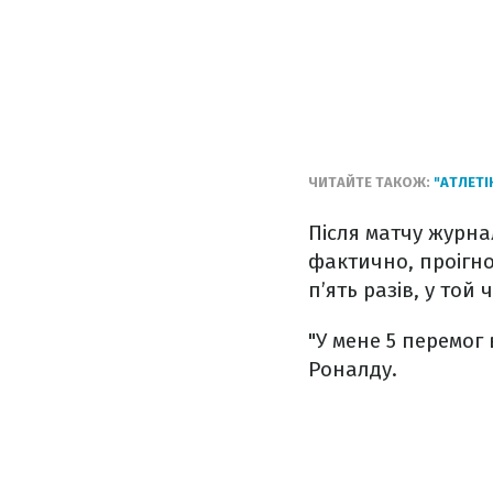
ЧИТАЙТЕ ТАКОЖ:
"АТЛЕТІ
Після матчу журна
фактично, проігнор
п’ять разів, у той 
"У мене 5 перемог в
Роналду.