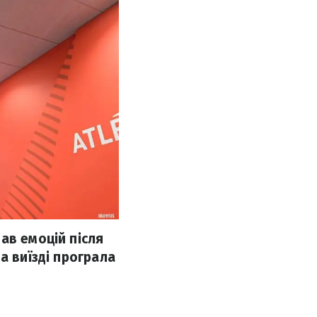
ав емоцій після
а виїзді програла