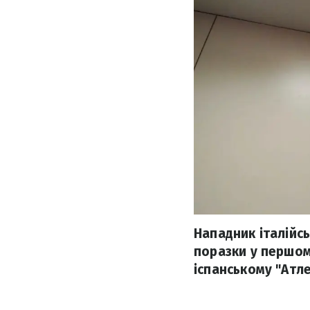
Нападник італійс
поразки у першому
іспанському "Атле