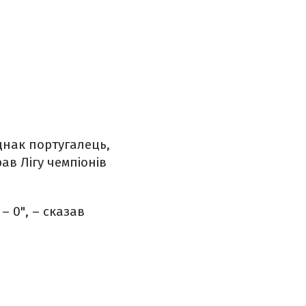
днак португалець,
ав Лігу чемпіонів
 – 0", – сказав