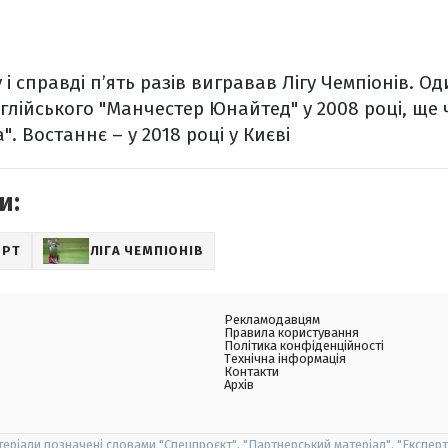
і справді п’ять разів вигравав Лігу Чемпіонів. Од
нглійського "Манчестер Юнайтед" у 2008 році, ще 
". Востаннє – у 2018 році у Києві
и:
ОРТ
ЛІГА ЧЕМПІОНІВ
Рекламодавцям
Правила користування
Політика конфіденційності
Технічна інформація
Контакти
Архів
теріали позначені словами "Спецпроєкт", "Партнерський матеріал", "Експерт