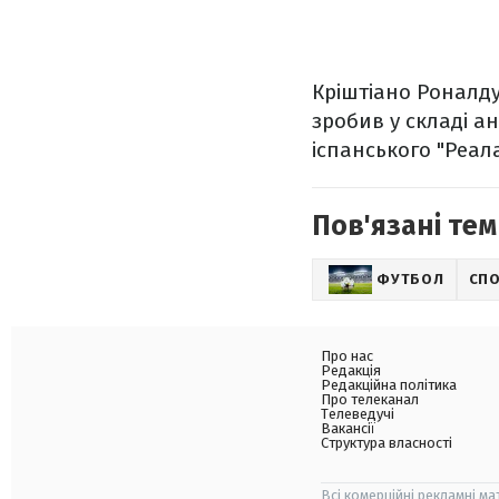
Кріштіано Роналду 
зробив у складі а
іспанського "Реала
Пов'язані тем
ФУТБОЛ
СП
Про нас
Редакція
Редакційна політика
Про телеканал
Телеведучі
Вакансії
Структура власності
Всі комерційні рекламні ма