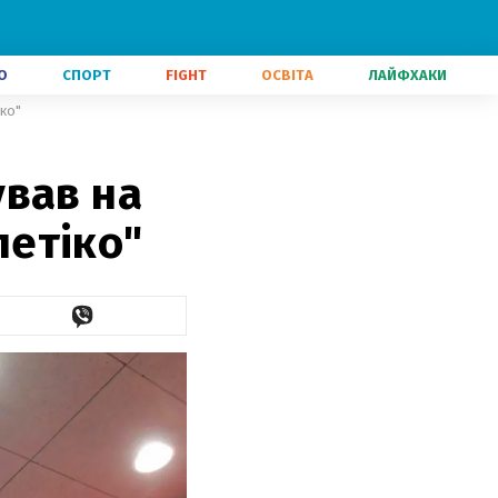
О
СПОРТ
FIGHT
ОСВІТА
ЛАЙФХАКИ
іко"
ував на
летіко"