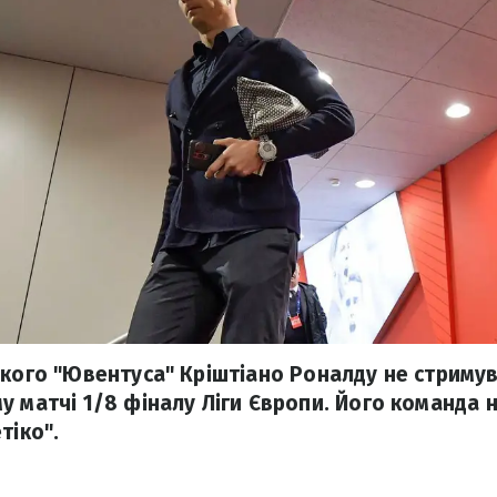
ького "Ювентуса" Кріштіано Роналду не стримув
 матчі 1/8 фіналу Ліги Європи. Його команда н
тіко".