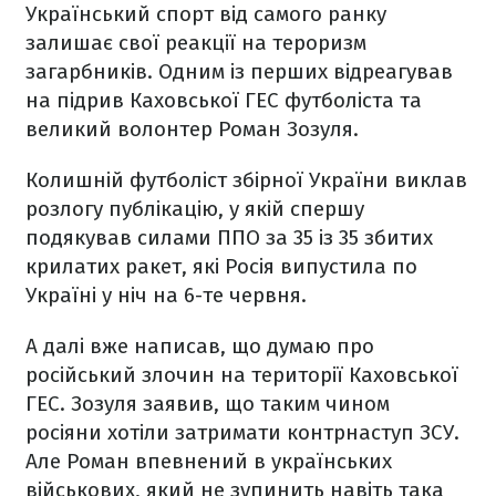
Український спорт від самого ранку
залишає свої реакції на тероризм
загарбників. Одним із перших відреагував
на підрив Каховської ГЕС футболіста та
великий волонтер Роман Зозуля.
Колишній футболіст збірної України виклав
розлогу публікацію, у якій спершу
подякував силами ППО за 35 із 35 збитих
крилатих ракет, які Росія випустила по
Україні у ніч на 6-те червня.
А далі вже написав, що думаю про
російський злочин на території Каховської
ГЕС. Зозуля заявив, що таким чином
росіяни хотіли затримати контрнаступ ЗСУ.
Але Роман впевнений в українських
військових, який не зупинить навіть така