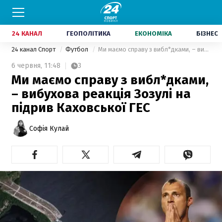
24 КАНАЛ
ГЕОПОЛІТИКА
ЕКОНОМІКА
БІЗНЕС
24 канал Спорт
Футбол
Ми маємо справу з вибл*дками, – вибухова реакція Зозулі на підрив Каховської ГЕС
6 червня,
11:48
3
Ми маємо справу з вибл*дками,
– вибухова реакція Зозулі на
підрив Каховської ГЕС
Софія Кулай