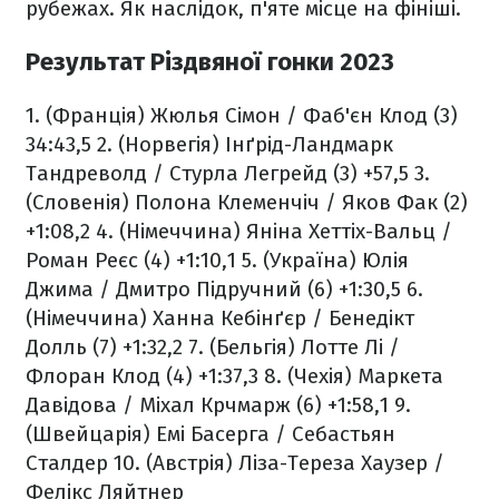
рубежах. Як наслідок, п'яте місце на фініші.
Результат Різдвяної гонки 2023
1. (Франція) Жюлья Сімон / Фаб'єн Клод (3)
34:43,5
2. (Норвегія) Інґрід-Ландмарк
Тандреволд / Стурла Легрейд (3) +57,5
3.
(Словенія) Полона Клеменчіч / Яков Фак (2)
+1:08,2
4. (Німеччина) Яніна Хеттіх-Вальц /
Роман Реєс (4) +1:10,1
5. (Україна) Юлія
Джима / Дмитро Підручний (6) +1:30,5
6.
(Німеччина) Ханна Кебінґєр / Бенедікт
Долль (7) +1:32,2
7. (Бельгія) Лотте Лі /
Флоран Клод (4) +1:37,3
8. (Чехія) Маркета
Давідова / Міхал Крчмарж (6) +1:58,1
9.
(Швейцарія) Емі Басерга / Себастьян
Сталдер
10. (Австрія) Ліза-Тереза Хаузер /
Фелікс Ляйтнер