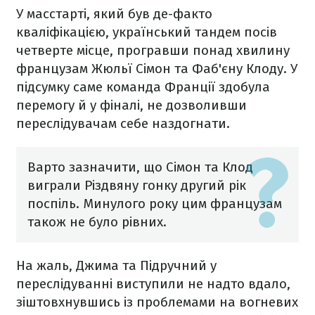
У масстарті, який був де-факто
кваліфікацією, український тандем посів
четверте місце, програвши понад хвилину
французам Жюльї Сімон та Фаб'єну Клоду. У
підсумку саме команда Франції здобула
перемогу й у фіналі, не дозволивши
переслідувачам себе наздогнати.
Варто зазначити, що Сімон та Клод
виграли Різдвяну гонку другий рік
поспіль. Минулого року цим французам
також не було рівних.
На жаль, Джима та Підручний у
переслідуванні виступили не надто вдало,
зіштовхнувшись із проблемами на вогневих