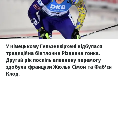
У німецькому Гельзенкірхені відбулася
традиційна біатлонна Різдвяна гонка.
Другий рік поспіль впевнену перемогу
здобули французи Жюлья Сімон та Фаб'єн
Клод.