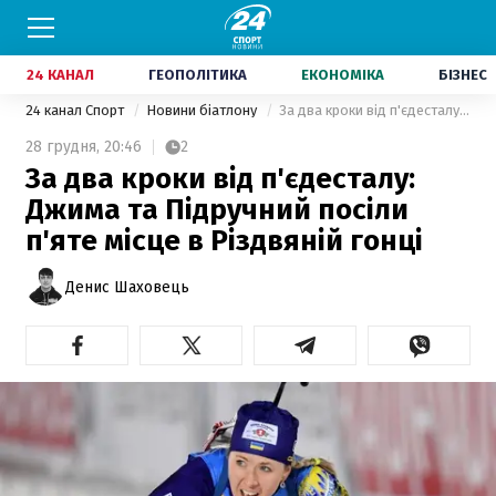
24 КАНАЛ
ГЕОПОЛІТИКА
ЕКОНОМІКА
БІЗНЕС
24 канал Спорт
Новини біатлону
За два кроки від п'єдесталу: Джима та Підручний посіли п'яте місце в Різдвяній гонці
28 грудня,
20:46
2
За два кроки від п'єдесталу:
Джима та Підручний посіли
п'яте місце в Різдвяній гонці
Денис Шаховець