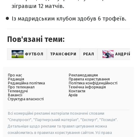
зігравши 12 матчів.
Із мадридським клубом здобув 6 трофеїв.
Пов'язані теми:
ФУТБОЛ
ТРАНСФЕРИ
РЕАЛ
АНДРІЙ Л
Про нас
Рекламодавцям
Редакція
Правила користування
Редакційна політика
Політика конфіденційності
Про телеканал
Технічна інформація
Телеведучі
Контакти
Вакансії
Архів
Структура власності
Всі комерційні рекламні матеріали позначені словами
"Спецпроєкт", "Партнерський матеріал", "Експерт", "Позиція".
Детальніше щодо реклами та правил цитування можна
ознайомитись в правилах користування сайтом. Усі права