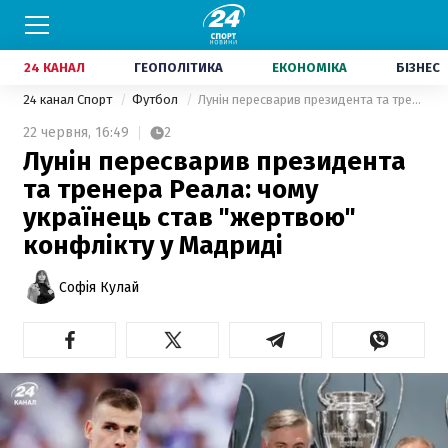
24 КАНАЛ
ГЕОПОЛІТИКА
ЕКОНОМІКА
БІЗНЕС
24 канал Спорт
Футбол
Лунін пересварив президента та тренера Реала: чому українець став "жертвою" конфлікту у Мадриді
22 червня,
16:49
2
Лунін пересварив президента
та тренера Реала: чому
українець став "жертвою"
конфлікту у Мадриді
Софія Кулай