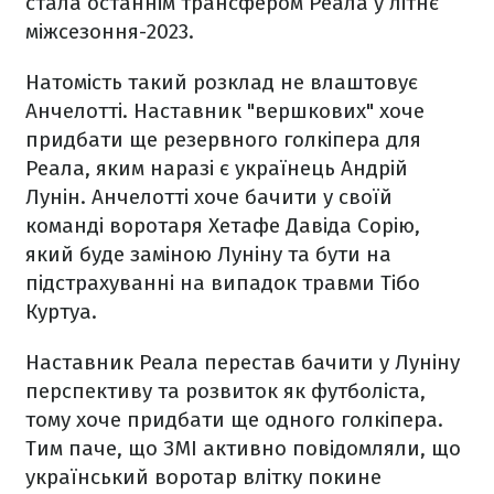
стала останнім трансфером Реала у літнє
міжсезоння-2023.
Натомість такий розклад не влаштовує
Анчелотті. Наставник "вершкових" хоче
придбати ще резервного голкіпера для
Реала, яким наразі є українець Андрій
Лунін. Анчелотті хоче бачити у своїй
команді воротаря Хетафе Давіда Сорію,
який буде заміною Луніну та бути на
підстрахуванні на випадок травми Тібо
Куртуа.
Наставник Реала перестав бачити у Луніну
перспективу та розвиток як футболіста,
тому хоче придбати ще одного голкіпера.
Тим паче, що ЗМІ активно повідомляли, що
український воротар влітку покине