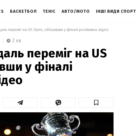
ES
БАСКЕТБОЛ
ТЕНІС
АВТО/МОТО
ІНШІ ВИДИ СПОР
ль переміг на US Open, обігравши у фіналі росіянина: відео 
2 хв
аль переміг на US
вши у фіналі
ідео