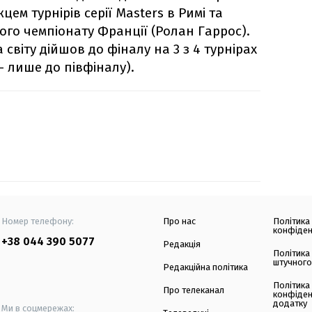
ем турнірів серії Masters в Римі та
ого чемпіонату Франції (Ролан Гаррос).
 світу дійшов до фіналу на 3 з 4 турнірах
– лише до півфіналу).
Номер телефону:
Про нас
Політика
конфіден
+38 044 390 5077
Редакція
Політика
штучного
Редакційна політика
Політика
Про телеканал
конфіден
додатку
Ми в соцмережах: