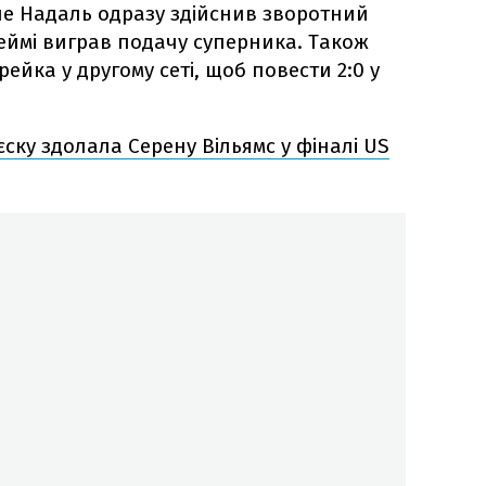
але Надаль одразу здійснив зворотний
геймі виграв подачу суперника. Також
ейка у другому сеті, щоб повести 2:0 у
єску здолала Серену Вільямс у фіналі US