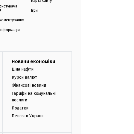
Карта сайту
ристувача
и
Ігри
коментування
 інформація
Новини економіки
Ціна нафти
Курси валют
Фінансові новини
Тарифи на комунальні
послуги
Податки
и
Пенсія в Україні