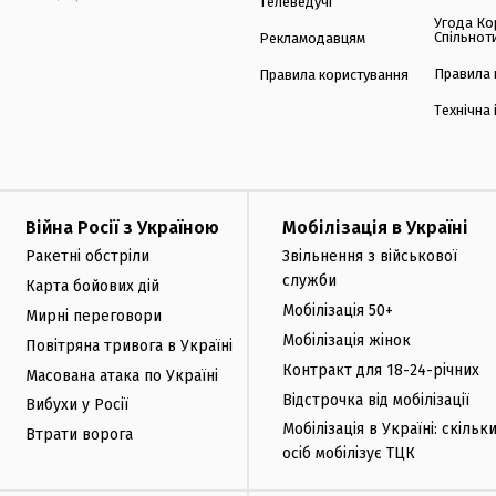
Телеведучі
Угода Ко
Спільнот
Рекламодавцям
Правила 
Правила користування
Технічна
Війна Росії з Україною
Мобілізація в Україні
Ракетні обстріли
Звільнення з військової
служби
Карта бойових дій
Мобілізація 50+
Мирні переговори
Мобілізація жінок
Повітряна тривога в Україні
Контракт для 18-24-річних
Масована атака по Україні
Відстрочка від мобілізації
Вибухи у Росії
Мобілізація в Україні: скільк
Втрати ворога
осіб мобілізує ТЦК