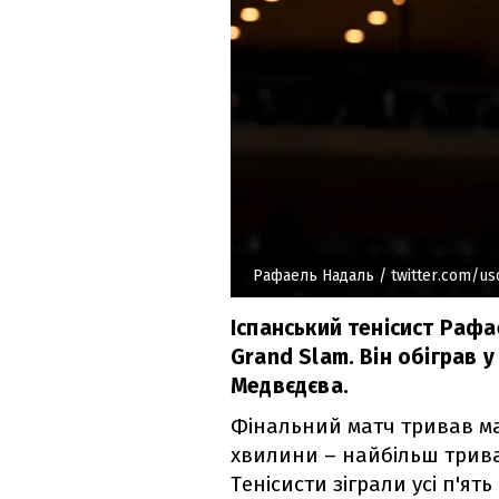
Рафаель Надаль
/ twitter.com/u
Іспанський тенісист Рафа
Grand Slam. Він обіграв 
Медвєдєва.
Фінальний матч тривав ма
хвилини – найбільш тривал
Тенісисти зіграли усі п'ят