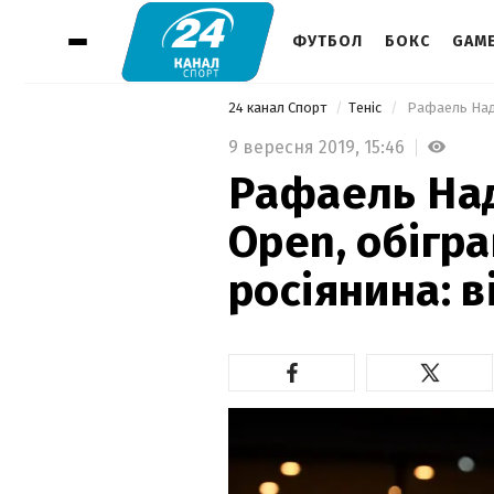
ФУТБОЛ
БОКС
GAM
24 канал Спорт
Теніс
 Рафаель Нада
9 вересня 2019,
15:46
Рафаель Над
Open, обігра
росіянина: в