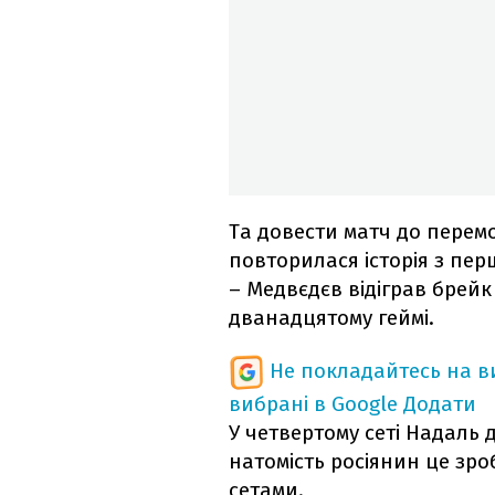
Та довести матч до перемог
повторилася історія з пер
– Медвєдєв відіграв брейк
дванадцятому геймі.
Не покладайтесь на ви
вибрані в Google
Додати
У четвертому сеті Надаль д
натомість росіянин це зроб
сетами.