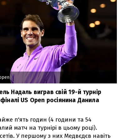
sopen
ель Надаль виграв свій 19-й турнір
у фіналі US Open росіянина Данила
йже п'ять годин (4 години та 54
ий матч на турнірі в цьому році).
ь сетів. У першому з них Медвєдєв навіть