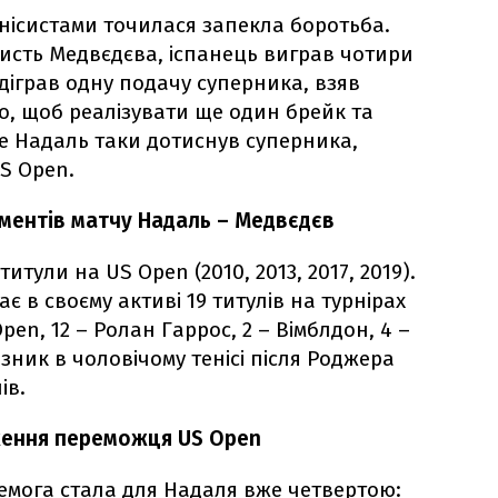
тенісистами точилася запекла боротьба.
ористь Медвєдєва, іспанець виграв чотири
ідіграв одну подачу суперника, взяв
о, щоб реалізувати ще один брейк та
Але Надаль таки дотиснув суперника,
US Open.
ментів матчу Надаль – Медвєдєв
итули на US Open (2010, 2013, 2017, 2019).
ає в своєму активі 19 титулів на турнірах
Open, 12 – Ролан Гаррос, 2 – Вімблдон, 4 –
азник в чоловічому тенісі після Роджера
ів.
ження переможця US Open
ремога стала для Надаля вже четвертою: