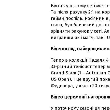
Відтак у п'ятому сеті між 
Та після рахунку 2:1 на к
гейми поспіль. Росіянин в
свою, був близький до тог
зрівняти рахунок у сеті. 
вигравши як і матч, так і 
Відеоогляд найкращих мо
Тепер в колекції Надаля 4 т
33-річний тенісист тепер м
Grand Slam (1 – Autralian 
US Open). І це другий пок
Федерера, у якого 20 титул
Відео церемонії нагород
У поточному сезоні ця пе