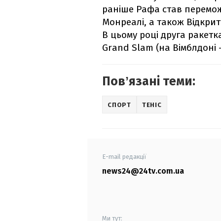
раніше Рафа став переможц
Монреалі, а також Відкрит
В цьому році друга ракетка
Grand Slam (на Вімблдоні 
Повʼязані теми:
СПОРТ
ТЕНІС
E-mail редакції
news24@24tv.com.ua
Ми тут: