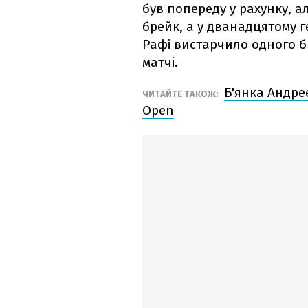
був попереду у рахунку, 
брейк, а у дванадцятому 
Рафі вистарчило одного бр
матчі.
Б'янка Андре
ЧИТАЙТЕ ТАКОЖ:
Open