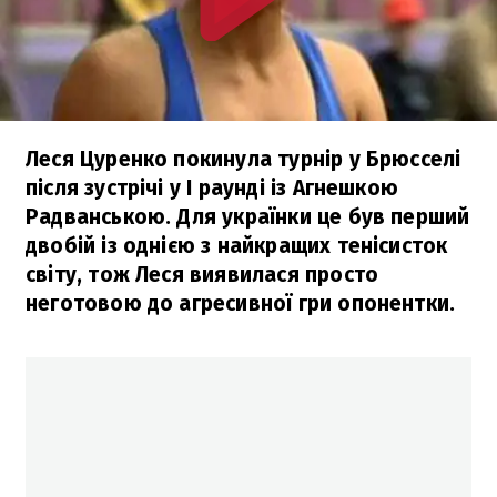
Леся Цуренко покинула турнір у Брюсселі
після зустрічі у І раунді із Агнешкою
Радванською. Для українки це був перший
двобій із однією з найкращих тенісисток
світу, тож Леся виявилася просто
неготовою до агресивної гри опонентки.