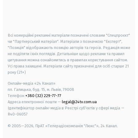
android
apple
smart tv
samsung smart tv
Всі комерційні рекламні матеріали позначені словами "Спецпроєкт"
чи "Партнерський матеріал". Матеріали з позначкою "Експерт",
"Позиція" відображають позицію авторів та героїв. Редакція може
не поділяти їхніх поглядів. Детальніше щодо реклами та правил
цитування можна ознайомитись в правилах користування сайтом.
Усі права захищені.
Матеріали сайту призначені для осіб старше
21
року (21+)
Онлайн-медіа «24 Канал»
пл. Галицька, буд. 15, м. Львів, 79008
Телефон
+380 (32) 229-77-77
Адреса електронної пошти —
legal@24tv.com.ua
Ідентифікатор онлайн-медіа в Реєстрі суб'єктів у сфері медіа —
R40-06057
© 2005—2026,
ПрАТ «Телерадіокомпанія "Люкс"», 24 Канал.