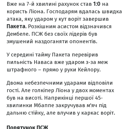
Вже на 7-й хвилині рахунок став
1:0
на
користь Ліона. Господарям вдалась швидка
атака, яку ударом у кут воріт завершив
Пакета.
Розкішним асистом відзначився
Дембеле. ПСЖ без своїх лідерів був
змушений наздоганяти опонентів.
У середині тайму Пакета перевірив
пильність Наваса вже ударом з-за меж
штрафного – прямо у руки Кейлору.
Двома небезпечними ударами відповіли
гості. Але голкіпер Ліона у двох моментах
був на висоті. Наприкінці першої 45-
хвилинки Мбаппе закручував м'яч під
дальню стійку, але влучив у каркас воріт.
Порятунок ПСЖ