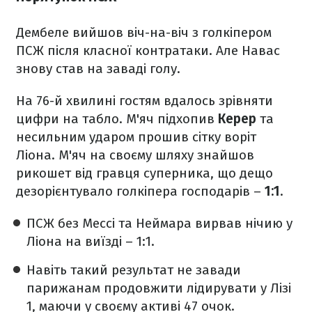
Дембеле вийшов віч-на-віч з голкіпером
ПСЖ після класної контратаки. Але Навас
знову став на заваді голу.
На 76-й хвилині гостям вдалось зрівняти
цифри на табло. М'яч підхопив
Керер
та
несильним ударом прошив сітку воріт
Ліона. М'яч на своєму шляху знайшов
рикошет від гравця суперника, що дещо
дезорієнтувало голкіпера господарів –
1:1
.
ПСЖ без Мессі та Неймара вирвав нічию у
Ліона на виїзді – 1:1.
Навіть такий результат не завади
парижанам продовжити лідирувати у Лізі
1, маючи у своєму активі 47 очок.