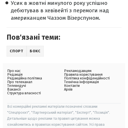
Усик в жовтні минулого року успішно
дебютував в хевівейті з перемоги над
американцем Чаззом Візерспуном.
Пов'язані теми:
СПОРТ
БОКС
Про нас
Рекламодавцям
Редакція
Правила користування
Редакційна політика
Політика конфіденційності
Про телеканал
Технічна інформація
Телеведучі
Контакти
Вакансії
Архів
Структура власності
Всі комерційні рекламні матеріали позначені словами
"Спецпроєкт", "Партнерський матеріал", "Експерт", "Позиція".
Детальніше щодо реклами та правил цитування можна
ознайомитись в правилах користування сайтом. Усі права