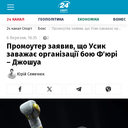
24 КАНАЛ
ГЕОПОЛІТИКА
ЕКОНОМІКА
БІЗНЕС
24 канал Спорт
Бокс
Промоутер заявив, що Усик заважає організації бою Ф'юрі – Джошуа
6 березня,
16:35
2
Промоутер заявив, що Усик
заважає організації бою Ф'юрі
– Джошуа
Юрій Семенюк