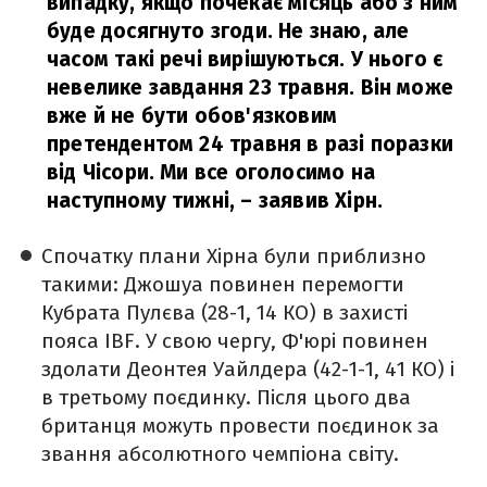
випадку, якщо почекає місяць або з ним
буде досягнуто згоди. Не знаю, але
часом такі речі вирішуються.
У нього є
невелике завдання 23 травня. Він може
вже й не бути обов'язковим
претендентом 24 травня в разі поразки
від Чісори. Ми все оголосимо на
наступному тижні,
– заявив Хірн.
Спочатку плани Хірна були приблизно
такими: Джошуа повинен перемогти
Кубрата Пулєва (28-1, 14 КО) в захисті
пояса IBF. У свою чергу, Ф'юрі повинен
здолати Деонтея Уайлдера (42-1-1, 41 КО) і
в третьому поєдинку. Після цього два
британця можуть провести поєдинок за
звання абсолютного чемпіона світу.