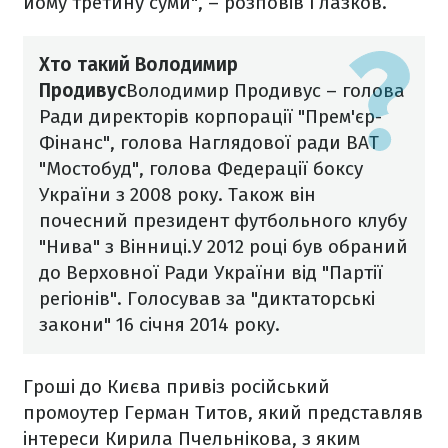
йому третину суми", – розповів Глазков.
Хто такий Володимир
Продивус
Володимир Продивус – голова
Ради директорів корпорації "Прем'єр-
Фінанс", голова Наглядової ради ВАТ
"Мостобуд", голова Федерації боксу
України з 2008 року. Також він
почесний президент футбольного клубу
"Нива" з Вінниці.
У 2012 році був обраний
до Верховної Ради України від "Партії
регіонів". Голосував за "диктаторські
закони" 16 січня 2014 року.
Гроші до Києва привіз російський
промоутер Герман Титов, який представляв
інтереси Кирила Пчельнікова, з яким