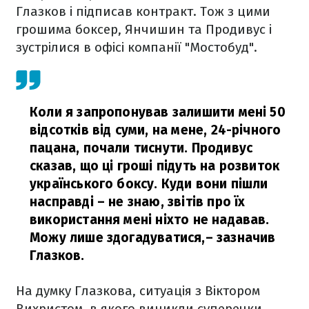
Глазков і підписав контракт. Тож з цими
грошима боксер, Янчишин та Продивус і
зустрілися в офісі компанії "Мостобуд".
Коли я запропонував залишити мені 50
відсотків від суми, на мене, 24-річного
пацана, почали тиснути. Продивус
сказав, що ці гроші підуть на розвиток
українського боксу. Куди вони пішли
насправді – не знаю, звітів про їх
використання мені ніхто не надавав.
Можу лише здогадуватися,
– зазначив
Глазков.
На думку Глазкова, ситуація з Віктором
Вихристом, в якого виникли суперечки