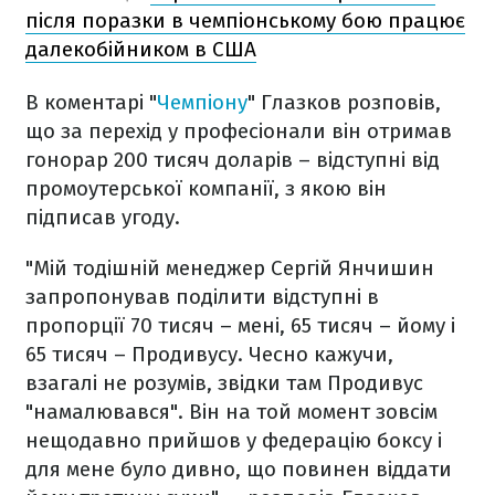
після поразки в чемпіонському бою працює
далекобійником в США
В коментарі "
Чемпіону
" Глазков розповів,
що за перехід у професіонали він отримав
гонорар 200 тисяч доларів – відступні від
промоутерської компанії, з якою він
підписав угоду.
"Мій тодішній менеджер Сергій Янчишин
запропонував поділити відступні в
пропорції 70 тисяч – мені, 65 тисяч – йому і
65 тисяч – Продивусу. Чесно кажучи,
взагалі не розумів, звідки там Продивус
"намалювався". Він на той момент зовсім
нещодавно прийшов у федерацію боксу і
для мене було дивно, що повинен віддати