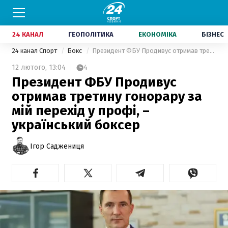
24 КАНАЛ
ГЕОПОЛІТИКА
ЕКОНОМІКА
БІЗНЕС
24 канал Спорт
Бокс
Президент ФБУ Продивус отримав третину гонорару за мій перехід у профі, – український боксер
12 лютого,
13:04
4
Президент ФБУ Продивус
отримав третину гонорару за
мій перехід у профі, –
український боксер
Ігор Саджениця