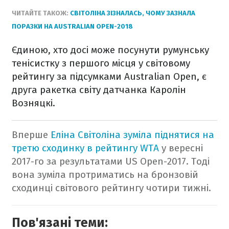
ЧИТАЙТЕ ТАКОЖ:
СВІТОЛІНА ЗІЗНАЛАСЬ, ЧОМУ ЗАЗНАЛА
ПОРАЗКИ НА AUSTRALIAN OPEN-2018
Єдиною, хто досі може посунути румунську
тенісистку з першого місця у світовому
рейтингу за підсумками Australian Open, є
друга ракетка світу датчанка Каролін
Возняцкі.
Вперше
Еліна Світолінa зуміла піднятися на
третю сходинку в рейтингу WTA
у вересні
2017-го за результатами US Open-2017. Тоді
вона зуміла протриматись на бронзовій
сходинці світового рейтингу чотири тижні.
Пов'язані теми: