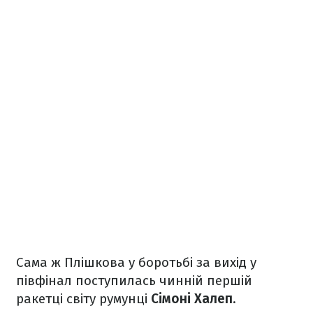
Сама ж Плішкова у боротьбі за вихід у
півфінал поступилась чинній першій
ракетці світу румунці
Сімоні Халеп
.