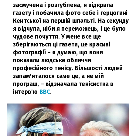
засмучена і розгублена, я відкрила
газету і побачила фото себе і герцогині
Кентської на першій шпальті. На секунду
я відчула, ніби я переможець, і це було
чудове почуття. У мене все ще
зберігаються ці газети, це красиві
фотографії – я думаю, що вони
показали людське обличчя
професійного тенісу. Більшості людей
запам'яталося саме це, а не мій
програш,
– відзначала тенісистка в
інтерв'ю
ВВС
.