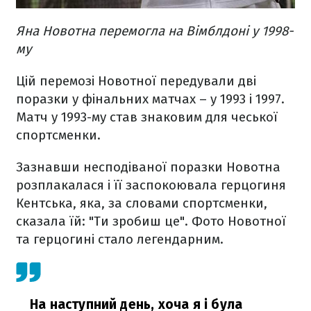
Яна Новотна перемогла на Вімблдоні у 1998-
му
Цій перемозі Новотної передували дві
поразки у фінальних матчах – у 1993 і 1997.
Матч у 1993-му став знаковим для чеської
спортсменки.
Зазнавши несподіваної поразки Новотна
розплакалася і її заспокоювала герцогиня
Кентська, яка, за словами спортсменки,
сказала їй: "Ти зробиш це". Фото Новотної
та герцогині стало легендарним.
На наступний день, хоча я і була