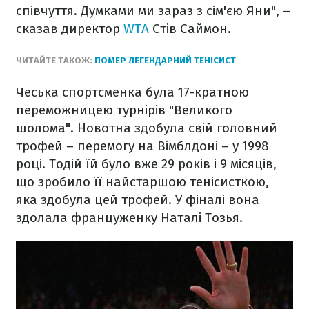
співчуття. Думками ми зараз з сім'єю Яни", –
сказав директор
WTA
Стів Саймон.
ЧИТАЙТЕ ТАКОЖ:
ПОМЕР ЛЕГЕНДАРНИЙ ТЕНІСИСТ
Чеська спортсменка була 17-кратною
переможницею турнірів "Великого
шолома". Новотна здобула свій головний
трофей – перемогу на Вімблдоні – у 1998
році. Тодій їй було вже 29 років і 9 місяців,
що зробило її найстаршою тенісисткою,
яка здобула цей трофей. У фіналі вона
здолала француженку Наталі Тозья.