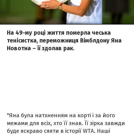
На 49-му році життя померла чеська
тенісистка, переможниця Вімблдону Яна
Новотна – її здолав рак.
"Яна була натхненням на корті і за його
межами для всіх, хто її знав. Її зірка завжди
буде яскраво сяяти в історії WTA. Наші