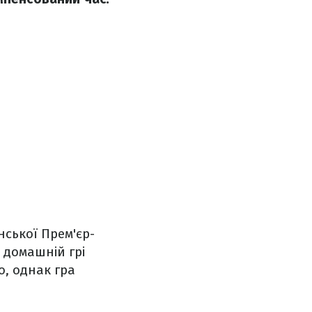
нської Прем'єр-
 домашній грі
о, однак гра