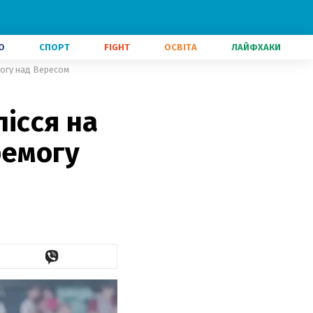
О
СПОРТ
FIGHT
ОСВІТА
ЛАЙФХАКИ
могу над Вересом
ісся на
ремогу