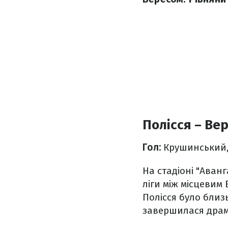
Полісся – Вер
Гол:
Крушинський, 
На стадіоні "Аванг
ліги між місцевим
Полісся було близ
завершилася драм