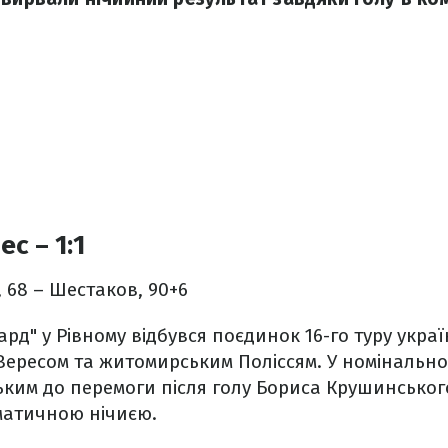
ес – 1:1
68 – Шестаков, 90+6
ард" у Рівному відбувся поєдинок 16-го туру украї
 Вересом та житомирським Поліссям. У номінально
ьким до перемоги після голу Бориса Крушинськог
атичною нічиєю.