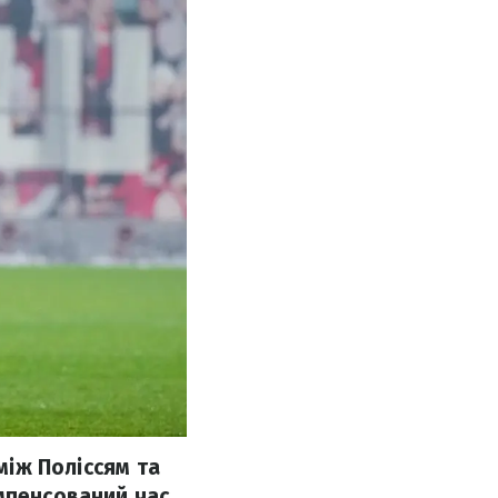
між Поліссям та
мпенсований час.