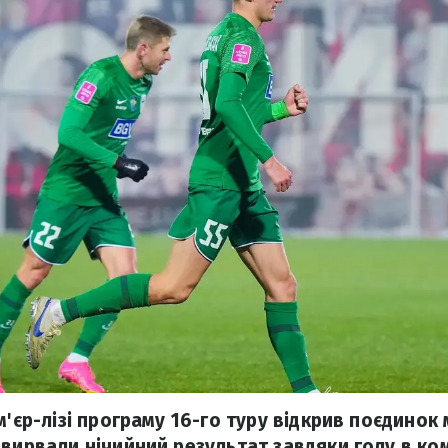
м'єр-лізі програму 16-го туру відкрив поєдинок 
 вирвали нічийний результат завдяки голу в ко