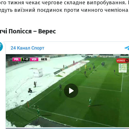
го тижня чекає чергове складне випробування. П
дуть виїзний поєдинок проти чинного чемпіона
тчі Полісся – Верес