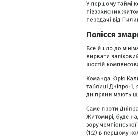
У першому таймі 
півзахисник житом
передачі від Пили
Полісся змар
Все йшло до мінім
вирвати залікови
шостій компенсова
Команда Юрія Кал
таблиці Дніпро-1,
дніпряни мають ще
Саме проти Дніпра-
Житомирі, буде на
зору чемпіонської
(1:2) в першому кол