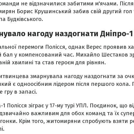
команди не відзначилися забитими м'ячами. Післ
ирян Борис Крушинський забив свій другий гол у
па Будківського.
нувало нагоду наздогнати Дніпро-1
альної перемоги Полісся, однак Верес проявив хар
й бал у компенсований час. Михайло Шестаков з
ній хвилині та став героєм для рівнян.
итвинцева змарнувала нагоду наздогнати за очк
 який є одноосібним лідером після першого кола.
 гру в запасі.
1 Полісся зіграє у 17-му турі УПЛ. Поєдинок, що в
дзвичайно важливим для обох команд та їх супе
 гонки. Крім того, житомиряни спробують взяти 
і.