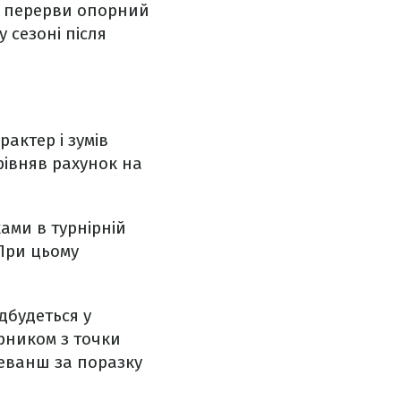
я перерви опорний
 сезоні після
актер і зумів
рівняв рахунок на
ами в турнірній
 При цьому
ідбудеться у
рником з точки
реванш за поразку