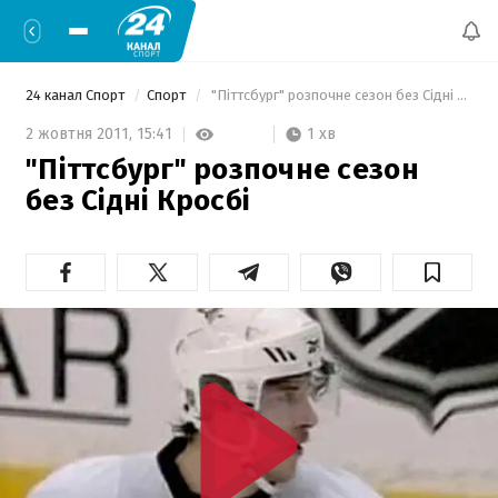
24 канал Спорт
Спорт
 "Піттсбург" розпочне сезон без Сідні Кросбі 
1 хв
2 жовтня 2011,
15:41
"Піттсбург" розпочне сезон
без Сідні Кросбі