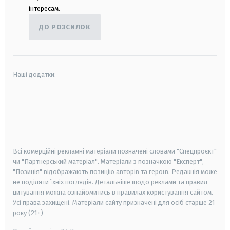
інтересам.
ДО РОЗСИЛОК
Наші додатки:
android
apple
smart tv
samsung smart tv
Всі комерційні рекламні матеріали позначені словами "Спецпроєкт"
чи "Партнерський матеріал". Матеріали з позначкою "Експерт",
"Позиція" відображають позицію авторів та героїв. Редакція може
не поділяти їхніх поглядів. Детальніше щодо реклами та правил
цитування можна ознайомитись в правилах користування сайтом.
Усі права захищені.
Матеріали сайту призначені для осіб старше
21
року (21+)