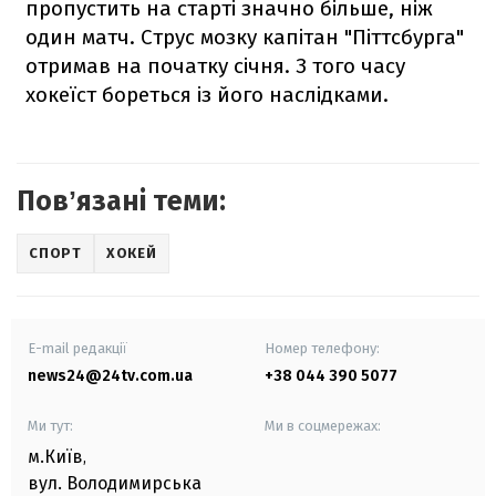
пропустить на старті значно більше, ніж
один матч. Струс мозку капітан "Піттсбурга"
отримав на початку січня. З того часу
хокеїст бореться із його наслідками.
Повʼязані теми:
СПОРТ
ХОКЕЙ
E-mail редакції
Номер телефону:
news24@24tv.com.ua
+38 044 390 5077
Ми тут:
Ми в соцмережах:
м.Київ
,
вул. Володимирська