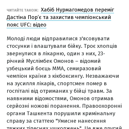
Хабіб Нурмагомедов переміг
ЧИТАЙТЕ ТАКОЖ:
Дастіна Пор’є та захистив чемпіонський
пояс UFC: відео
Молоді люди відправилися з'ясовувати
стосунки і влаштували бійку. Троє хлопців
звернулися в лікарню, один з них, 23-
річний Муслімбек Омонов – відомий
узбецький боєць MMA, семиразовий
чемпіон країни з кікбоксингу.
Незважаючи
на зусилля лікарів, спортсмен помер в
госпіталі від отриманих у бійці травм. За
наявними відомостями, Омонов отримав
серйозні ножові поранення. Правоохоронні
органи Ташкента порушили кримінальну
справу за статтею "Умисне нанесення
тяжких тілесних ушкоджень".
Це вже другий